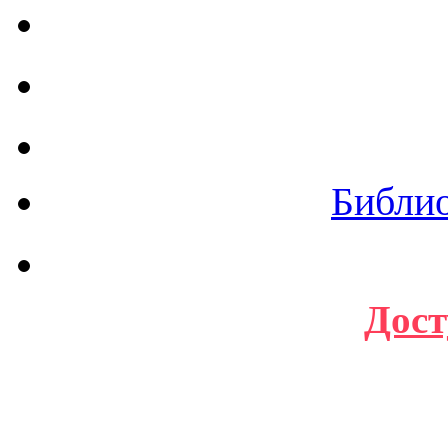
Библи
Дост