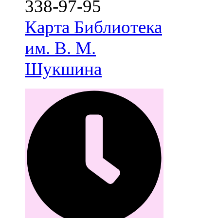
338-97-95
Карта
Библиотека
им. В. М.
Шукшина