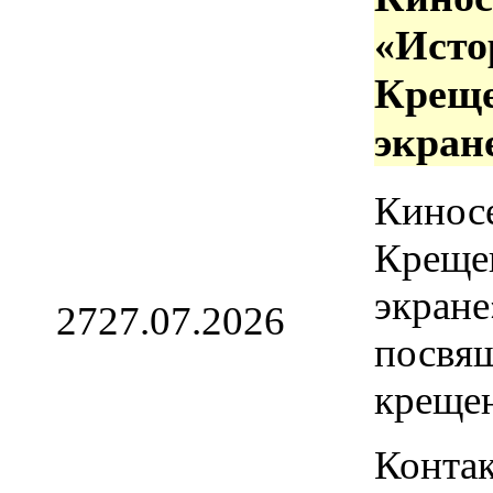
«Исто
Креще
экран
Кинос
Креще
экране
27
27.07.2026
посвя
креще
Контак