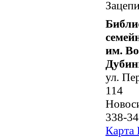
Зацепи
Библи
семей
им. В
Дубин
ул. Пе
114
Новос
338-34
Карта