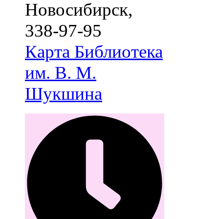
Новосибирск
,
338-97-95
Карта
Библиотека
им. В. М.
Шукшина