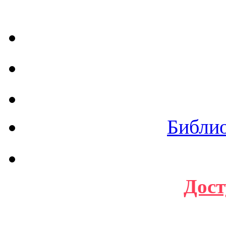
Библи
Дост