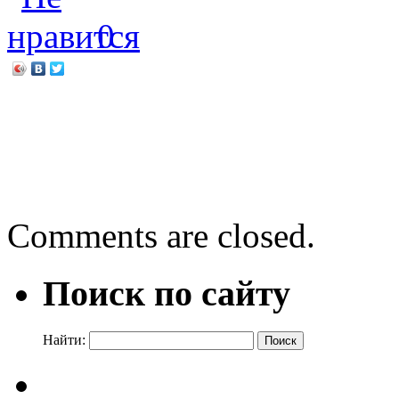
0
←
Молодёжь и выборы
«За чистоту земли и рек в
дискуссионные качели
→
Comments are closed.
Поиск по сайту
Найти: