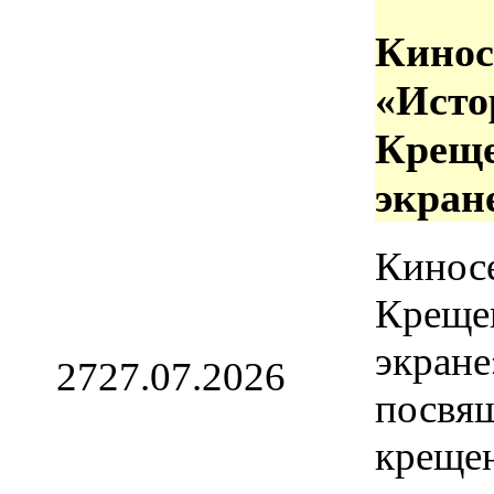
Кинос
«Исто
Креще
экран
Кинос
Креще
экране
27
27.07.2026
посвя
креще