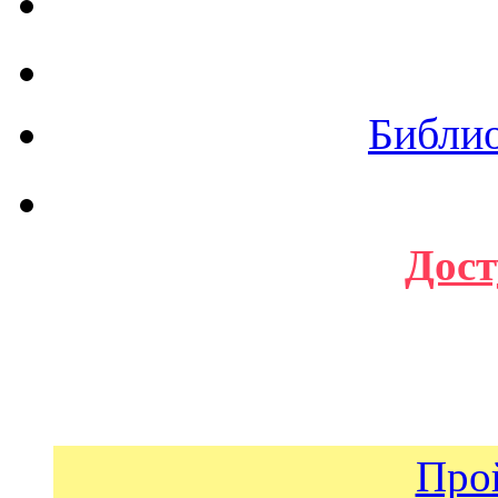
Библи
Дост
Про