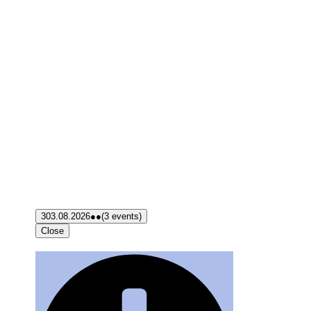
3
03.08.2026
●●
(3 events)
Close