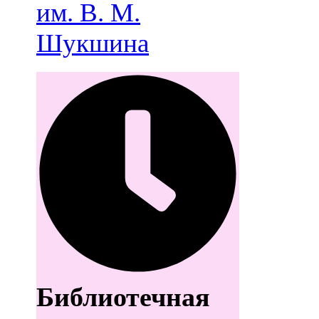
им. В. М.
Шукшина
Библиотечная