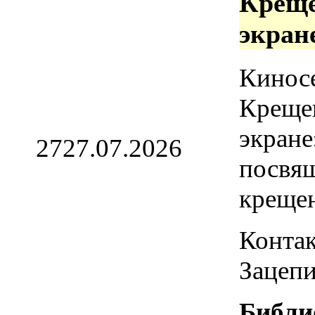
Креще
экран
Кинос
Креще
экране
27
27.07.2026
посвя
креще
Контак
Зацепи
Библи