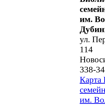
семей
им. В
Дубин
ул. Пе
114
Новос
338-34
Карта
семейн
им. Во