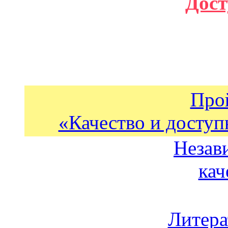
Дост
Про
«Качество и доступ
Незав
кач
Литера