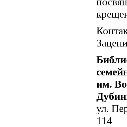
посвя
креще
Контак
Зацепи
Библи
семей
им. В
Дубин
ул. Пе
114