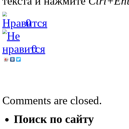
текста и нажмите
Ctrl+Ent
0
0
←
Дина Арсеньева «Кому
Варвара Андреевская «За
Comments are closed.
Поиск по сайту