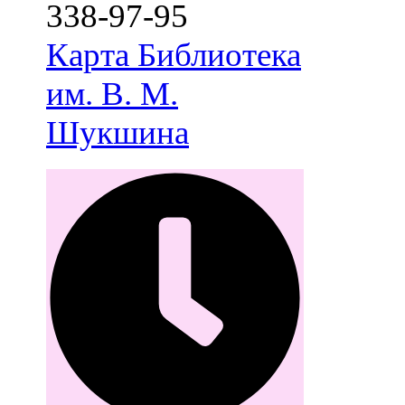
338-97-95
Карта
Библиотека
им. В. М.
Шукшина