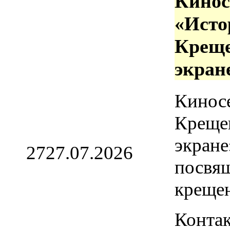
Кинос
«Исто
Креще
экран
Кинос
Креще
экране
27
27.07.2026
посвя
креще
Контак