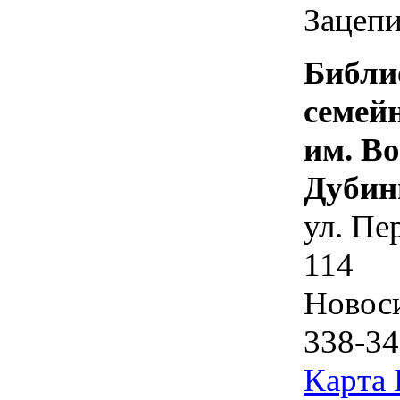
Зацепи
Библи
семей
им. В
Дубин
ул. Пе
114
Новос
338-34
Карта