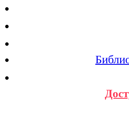
Библи
Дост