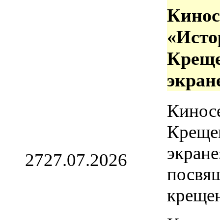
Кинос
«Исто
Креще
экран
Кинос
Креще
экране
27
27.07.2026
посвя
креще