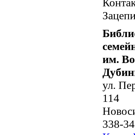
Контак
Зацепи
Библи
семей
им. В
Дубин
ул. Пе
114
Новос
338-34