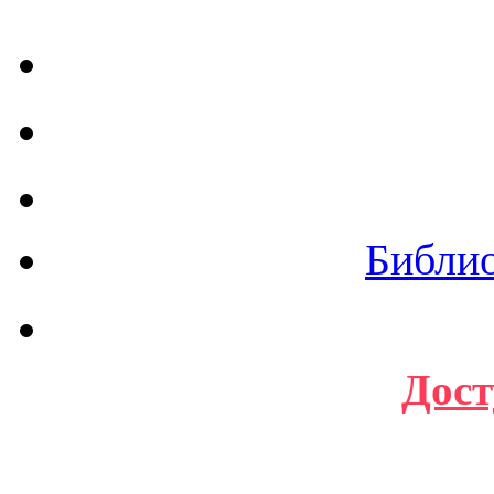
Библи
Дост