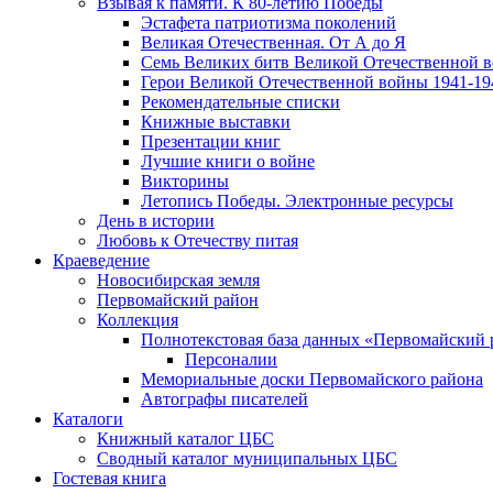
Взывая к памяти. К 80-летию Победы
Эcтафета патриотизма поколений
Великая Отечественная. От А до Я
Семь Великих битв Великой Отечественной 
Герои Великой Отечественной войны 1941-19
Рекомендательные списки
Книжные выставки
Презентации книг
Лучшие книги о войне
Викторины
Летопись Победы. Электронные ресурсы
День в истории
Любовь к Отечеству питая
Краеведение
Новосибирская земля
Первомайский район
Коллекция
Полнотекстовая база данных «Первомайский 
Персоналии
Мемориальные доски Первомайского района
Автографы писателей
Каталоги
Книжный каталог ЦБС
Сводный каталог муниципальных ЦБС
Гостевая книга