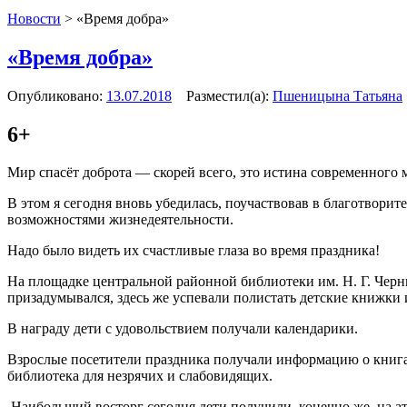
Новости
>
«Время добра»
«Время добра»
Опубликовано:
13.07.2018
Разместил(а):
Пшеницына Татьяна
6+
Мир спасёт доброта — скорей всего, это истина современного 
В этом я сегодня вновь убедилась, поучаствовав в благотвор
возможностями жизнедеятельности.
Надо было видеть их счастливые глаза во время праздника!
На площадке центральной районной библиотеки им. Н. Г. Черн
призадумывался, здесь же успевали полистать детские книжки
В награду дети с удовольствием получали календарики.
Взрослые посетители праздника получали информацию о книга
библиотека для незрячих и слабовидящих.
Наибольший восторг сегодня дети получили, конечно же, на а