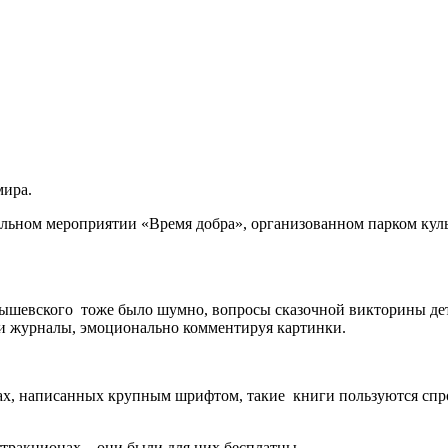
мира.
ительном мероприятии «Время добра», организованном парком ку
ышевского тоже было шумно, вопросы сказочной викторины дети
 и журналы, эмоционально комментируя картинки.
х, написанных крупным шрифтом, такие книги пользуются спрос
ттракционах – они были для них бесплатны.