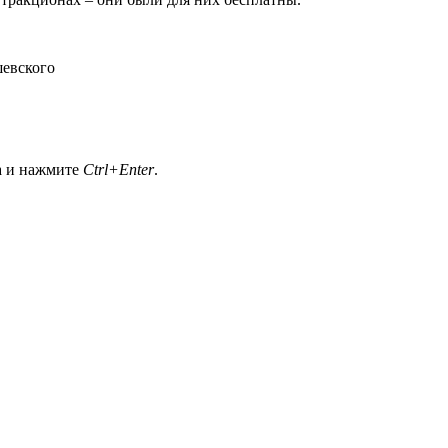
шевского
а и нажмите
Ctrl+Enter
.