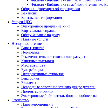
Филиал «Библиотека им. М. А. Светлова»
Филиал «Библиотека семейного чтения им. 
Общая информация об учреждении
Вакансии
Контактная информация
Услуги ЦБС
Электронное продление книг
Виртуальная справка
Обслуживание на дому
Платные услуги
Нескучное чтение
Виват, книга!
Периодика
Рекомендательные списки литературы
Книжные выставки
Мастера слова
Буктрейлеры
Интерактивные открытки
Викторины
Бюллетени
Невредные советы по чтению для родителей
Презентация книги
Электронные библиотеки, блоги, сообщества
Отечество
План мероприятий