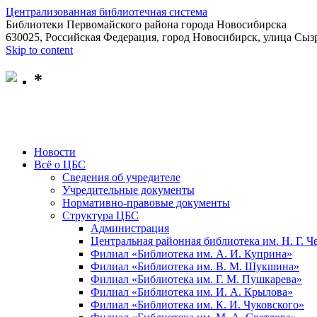
Централизованная библиотечная система
Библиотеки Первомайского района города Новосибирска
630025, Российская Федерация, город Новосибирск, улица Сызр
Skip to content
*
Новости
Всё о ЦБС
Сведения об учредителе
Учредительные документы
Нормативно-правовые документы
Структура ЦБС
Администрация
Центральная районная библиотека им. Н. Г. 
Филиал «Библиотека им. А. И. Куприна»
Филиал «Библиотека им. В. М. Шукшина»
Филиал «Библиотека им. Г. М. Пушкарева»
Филиал «Библиотека им. И. А. Крылова»
Филиал «Библиотека им. К. И. Чуковского»