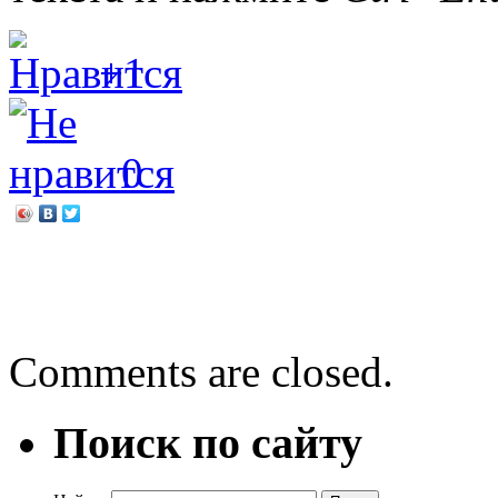
+1
0
←
Пауло Коэльо «Алхими
Самые веселые затейник
Comments are closed.
Поиск по сайту