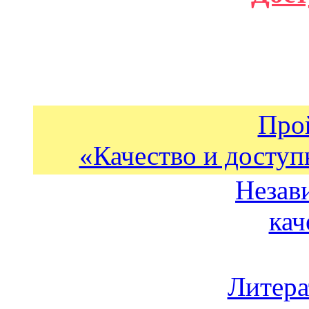
Про
«Качество и доступ
Незав
кач
Литера