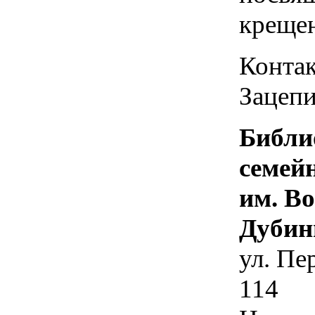
креще
Контак
Зацепи
Библи
семей
им. В
Дубин
ул. Пе
114