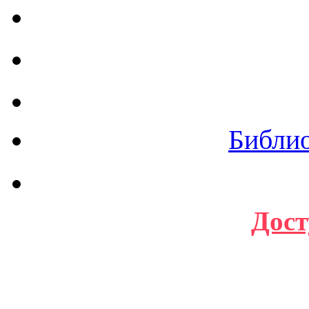
Библи
Дост