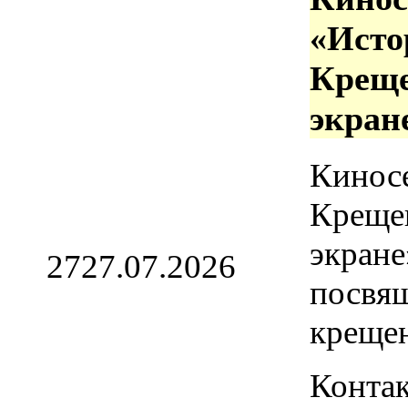
«Исто
Креще
экран
Кинос
Креще
экране
27
27.07.2026
посвя
креще
Контак