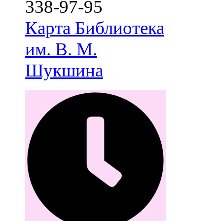
338-97-95
Карта
Библиотека
им. В. М.
Шукшина