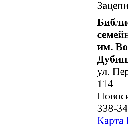
Зацепи
Библи
семей
им. В
Дубин
ул. Пе
114
Новос
338-34
Карта