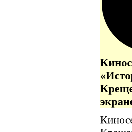
Кинос
«Исто
Креще
экран
Кинос