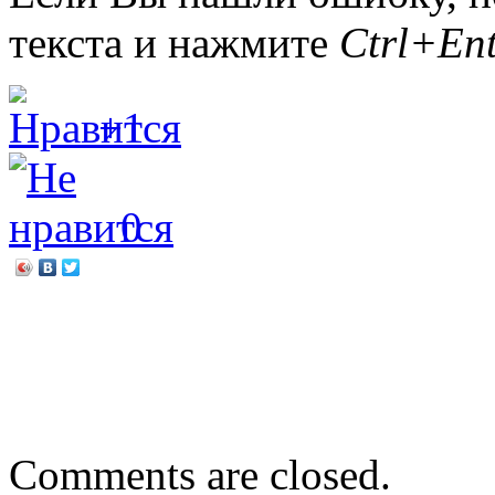
текста и нажмите
Ctrl+Ent
+1
0
←
«Пушкинская карта» в 
района
Проверь свою грамотнос
Comments are closed.