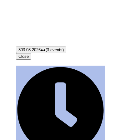
3
03.08.2026
●●
(3 events)
Close