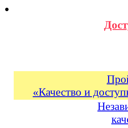
Дост
Про
«Качество и доступ
Незав
кач