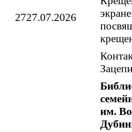
Креще
экране
27
27.07.2026
посвя
креще
Контак
Зацепи
Библи
семей
им. В
Дубин