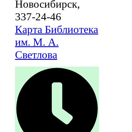
Новосибирск
,
337-24-46
Карта
Библиотека
им. М. А.
Светлова