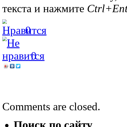
текста и нажмите
Ctrl+Ent
0
0
←
Семья! Низкий тебе по
В президенты я б пошёл
Comments are closed.
Поиск по сайту