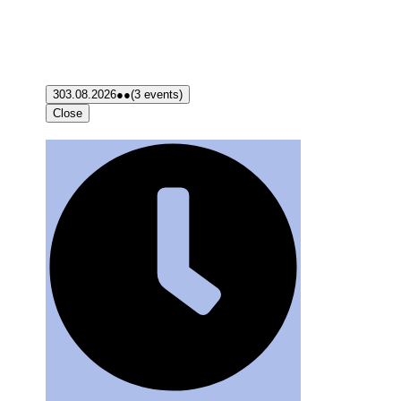
3
03.08.2026
●●
(3 events)
Close