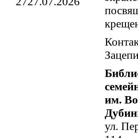
27
27.07.2026
посвя
креще
Контак
Зацепи
Библи
семей
им. В
Дубин
ул. Пе