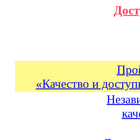
Дост
Про
«Качество и доступ
Незав
кач