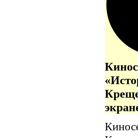
Кинос
«Исто
Креще
экран
Кинос