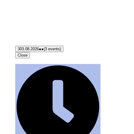
3
03.08.2026
●●
(3 events)
Close