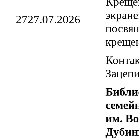
Креще
экране
27
27.07.2026
посвя
креще
Контак
Зацепи
Библи
семей
им. В
Дубин