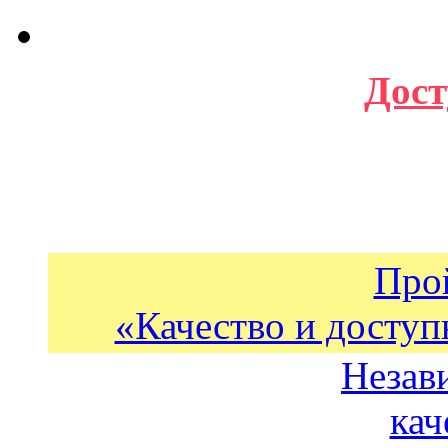
Дост
Про
«Качество и доступ
Незав
кач