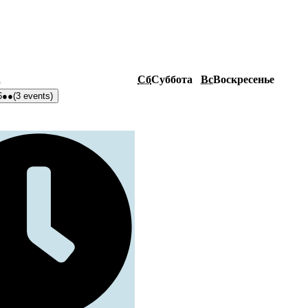
а
Сб
Суббота
Вс
Воскресенье
6
●●
(3 events)