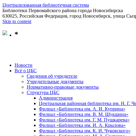
Централизованная библиотечная система
Библиотеки Первомайского района города Новосибирска
630025, Российская Федерация, город Новосибирск, улица Сызр
Skip to content
*
Новости
Всё о ЦБС
Сведения об учредителе
Учредительные документы
Нормативно-правовые документы
Структура ЦБС
Администрация
Центральная районная библиотека им. Н. Г. 
Филиал «Библиотека им. А. И. Куприна»
Филиал «Библиотека им. В. М. Шукшина»
Филиал «Библиотека им. Г. М. Пушкарева»
Филиал «Библиотека им. И. А. Крылова»
Филиал «Библиотека им. К. И. Чуковского»