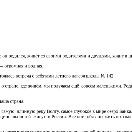
е он родился, живёт со своими родителями и друзьями, ходит в ш
— огромная и родная.
тоялась встреча с ребятами летнего лагеря школы № 142.
о стране, где живём, мы получаем ещё совсем маленькими. Родина
аша страна.
самую длинную реку Волгу, самое глубокое в мире озеро Байкал.
 национальностей живут в России. Все они обязаны жить по зак
жен стремиться сохранить чистоту окружающей природы, сохран