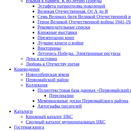
Взывая к памяти. К 80-летию Победы
Эcтафета патриотизма поколений
Великая Отечественная. От А до Я
Семь Великих битв Великой Отечественной 
Герои Великой Отечественной войны 1941-19
Рекомендательные списки
Книжные выставки
Презентации книг
Лучшие книги о войне
Викторины
Летопись Победы. Электронные ресурсы
День в истории
Любовь к Отечеству питая
Краеведение
Новосибирская земля
Первомайский район
Коллекция
Полнотекстовая база данных «Первомайский 
Персоналии
Мемориальные доски Первомайского района
Автографы писателей
Каталоги
Книжный каталог ЦБС
Сводный каталог муниципальных ЦБС
Гостевая книга