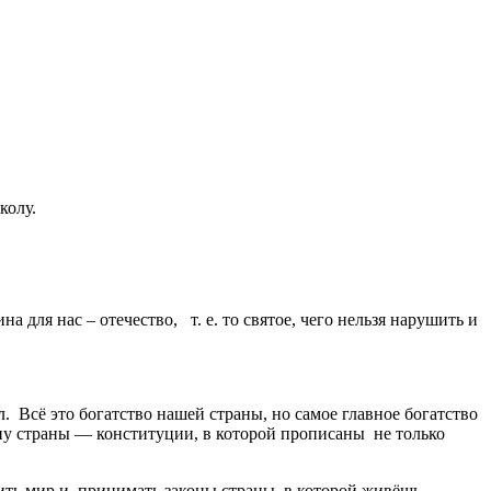
колу.
 для нас – отечество, т. е. то святое, чего нельзя нарушить и
 Всё это богатство нашей страны, но самое главное богатство
ону страны — конституции, в которой прописаны не только
ить мир и принимать законы страны, в которой живёшь.