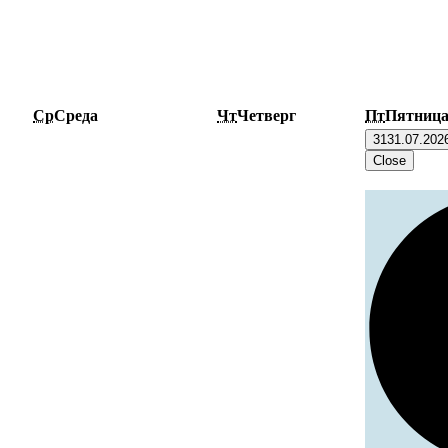
Ср
Среда
Чт
Четверг
Пт
Пятниц
31
31.07.202
Close