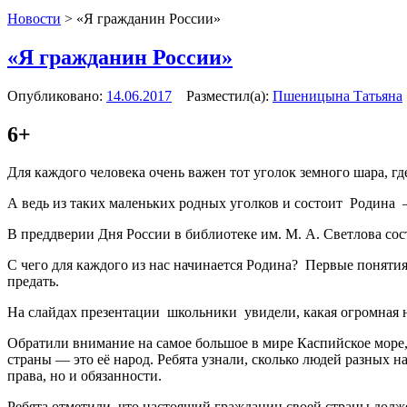
Новости
>
«Я гражданин России»
«Я гражданин России»
Опубликовано:
14.06.2017
Разместил(а):
Пшеницына Татьяна
6+
Для каждого человека очень важен тот уголок земного шара, гд
А ведь из таких маленьких родных уголков и состоит Родина 
В преддверии Дня России в библиотеке им. М. А. Светлова сос
С чего для каждого из нас начинается Родина? Первые понятия 
предать.
На слайдах презентации школьники увидели, какая огромная н
Обратили внимание на самое большое в мире Каспийское море, 
страны — это её народ. Ребята узнали, сколько людей разных
права, но и обязанности.
Ребята отметили, что настоящий гражданин своей страны дол