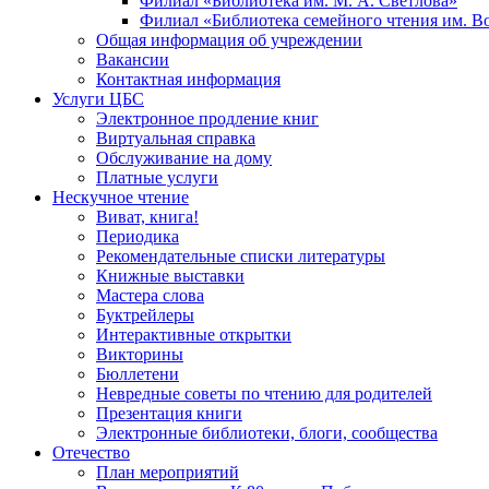
Филиал «Библиотека им. М. А. Светлова»
Филиал «Библиотека семейного чтения им. 
Общая информация об учреждении
Вакансии
Контактная информация
Услуги ЦБС
Электронное продление книг
Виртуальная справка
Обслуживание на дому
Платные услуги
Нескучное чтение
Виват, книга!
Периодика
Рекомендательные списки литературы
Книжные выставки
Мастера слова
Буктрейлеры
Интерактивные открытки
Викторины
Бюллетени
Невредные советы по чтению для родителей
Презентация книги
Электронные библиотеки, блоги, сообщества
Отечество
План мероприятий