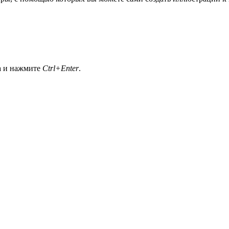
а и нажмите
Ctrl+Enter
.