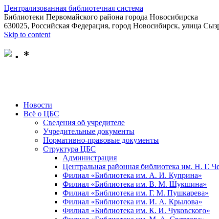
Централизованная библиотечная система
Библиотеки Первомайского района города Новосибирска
630025, Российская Федерация, город Новосибирск, улица Сызр
Skip to content
*
Новости
Всё о ЦБС
Сведения об учредителе
Учредительные документы
Нормативно-правовые документы
Структура ЦБС
Администрация
Центральная районная библиотека им. Н. Г. 
Филиал «Библиотека им. А. И. Куприна»
Филиал «Библиотека им. В. М. Шукшина»
Филиал «Библиотека им. Г. М. Пушкарева»
Филиал «Библиотека им. И. А. Крылова»
Филиал «Библиотека им. К. И. Чуковского»