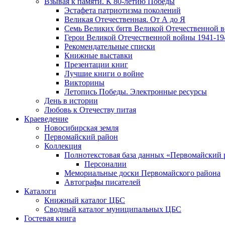
Взывая к памяти. К 80-летию Победы
Эcтафета патриотизма поколений
Великая Отечественная. От А до Я
Семь Великих битв Великой Отечественной 
Герои Великой Отечественной войны 1941-19
Рекомендательные списки
Книжные выставки
Презентации книг
Лучшие книги о войне
Викторины
Летопись Победы. Электронные ресурсы
День в истории
Любовь к Отечеству питая
Краеведение
Новосибирская земля
Первомайский район
Коллекция
Полнотекстовая база данных «Первомайский 
Персоналии
Мемориальные доски Первомайского района
Автографы писателей
Каталоги
Книжный каталог ЦБС
Сводный каталог муниципальных ЦБС
Гостевая книга