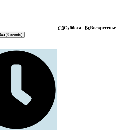
а
Сб
Суббота
Вс
Воскресенье
6
●●
(3 events)