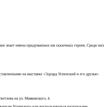
ане знает имена придуманных им сказочных героев. Среди них
дставленными на выставке «Эдуард Успенский и его друзья».
етлова на ул. Маяковского, 4.
книгам Успенского или воспользоваться раскрасками.