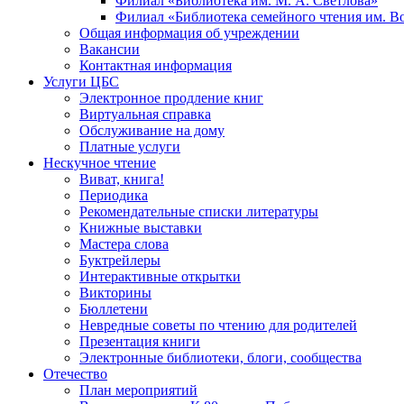
Филиал «Библиотека им. М. А. Светлова»
Филиал «Библиотека семейного чтения им. 
Общая информация об учреждении
Вакансии
Контактная информация
Услуги ЦБС
Электронное продление книг
Виртуальная справка
Обслуживание на дому
Платные услуги
Нескучное чтение
Виват, книга!
Периодика
Рекомендательные списки литературы
Книжные выставки
Мастера слова
Буктрейлеры
Интерактивные открытки
Викторины
Бюллетени
Невредные советы по чтению для родителей
Презентация книги
Электронные библиотеки, блоги, сообщества
Отечество
План мероприятий