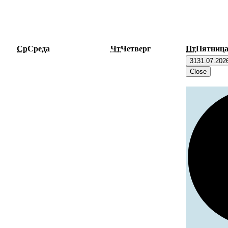
Ср
Среда
Чт
Четверг
Пт
Пятниц
31
31.07.202
Close