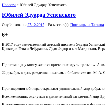
Новости
>
Юбилей Эдуарда Успенского
Юбилей Эдуарда Успенского
Опубликовано:
27.12.2017
Разместил(а):
Пшеницына Татьяна
6+
В 2017 году замечательный детский писатель Эдуард Успенски
Крокодил Гена и Чебурашка, Дядя Федор и кот Матроскин, Вер
Прочитав одну книгу, хочется прочесть вторую, третью… А их
22 декабря, в день рождения писателя, в библиотеке им. М. А.
Произведения юбиляра открывают удивительный мир добра, ю
Всех желающих окунуться в удивительный загадочный мир Эдуа
В дополнение к выставке предоставляем карандаши и фломасте