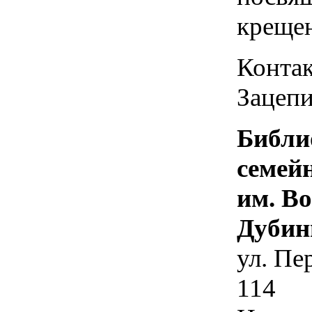
креще
Контак
Зацепи
Библи
семей
им. В
Дубин
ул. Пе
114