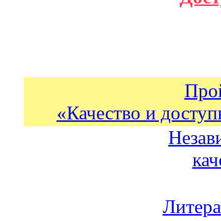
Про
«Качество и доступ
Незав
кач
Литера