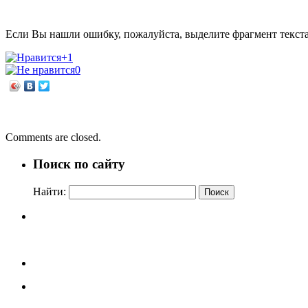
Если Вы нашли ошибку, пожалуйста, выделите фрагмент текст
+1
0
←
Твои соседи по планете
Под сиянием Рождественской звезды
→
Comments are closed.
Поиск по сайту
Найти: