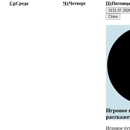
Ср
Среда
Чт
Четверг
Пт
Пятниц
31
31.07.202
Close
Игровое 
расскаже
Игровое пу