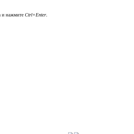
а и нажмите
Ctrl+Enter
.