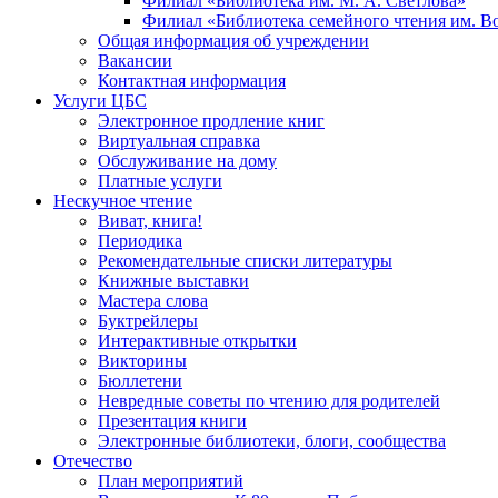
Филиал «Библиотека им. М. А. Светлова»
Филиал «Библиотека семейного чтения им. 
Общая информация об учреждении
Вакансии
Контактная информация
Услуги ЦБС
Электронное продление книг
Виртуальная справка
Обслуживание на дому
Платные услуги
Нескучное чтение
Виват, книга!
Периодика
Рекомендательные списки литературы
Книжные выставки
Мастера слова
Буктрейлеры
Интерактивные открытки
Викторины
Бюллетени
Невредные советы по чтению для родителей
Презентация книги
Электронные библиотеки, блоги, сообщества
Отечество
План мероприятий