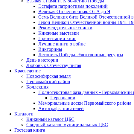
Взывая к памяти. К 80-летию Победы
Эcтафета патриотизма поколений
Великая Отечественная. От А до Я
Семь Великих битв Великой Отечественной 
Герои Великой Отечественной войны 1941-19
Рекомендательные списки
Книжные выставки
Презентации книг
Лучшие книги о войне
Викторины
Летопись Победы. Электронные ресурсы
День в истории
Любовь к Отечеству питая
Краеведение
Новосибирская земля
Первомайский район
Коллекция
Полнотекстовая база данных «Первомайский 
Персоналии
Мемориальные доски Первомайского района
Автографы писателей
Каталоги
Книжный каталог ЦБС
Сводный каталог муниципальных ЦБС
Гостевая книга