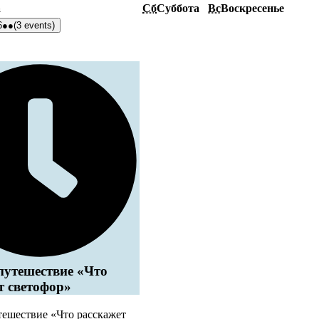
а
Сб
Суббота
Вс
Воскресенье
6
●●
(3 events)
путешествие «Что
т светофор»
тешествие «Что расскажет