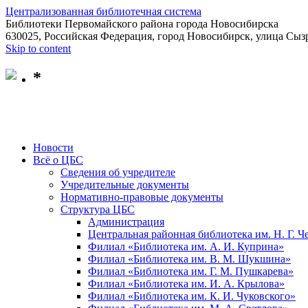
Централизованная библиотечная система
Библиотеки Первомайского района города Новосибирска
630025, Российская Федерация, город Новосибирск, улица Сызр
Skip to content
*
Новости
Всё о ЦБС
Сведения об учредителе
Учредительные документы
Нормативно-правовые документы
Структура ЦБС
Администрация
Центральная районная библиотека им. Н. Г. 
Филиал «Библиотека им. А. И. Куприна»
Филиал «Библиотека им. В. М. Шукшина»
Филиал «Библиотека им. Г. М. Пушкарева»
Филиал «Библиотека им. И. А. Крылова»
Филиал «Библиотека им. К. И. Чуковского»