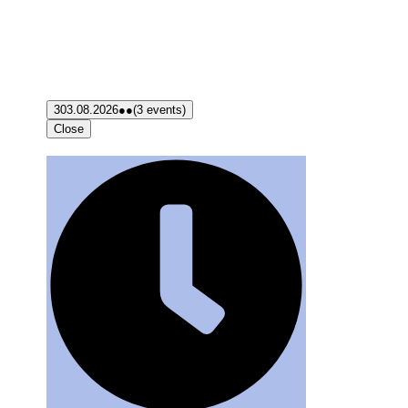
3
03.08.2026
●●
(3 events)
Close