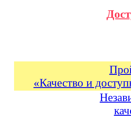
Дост
Про
«Качество и доступ
Незав
кач