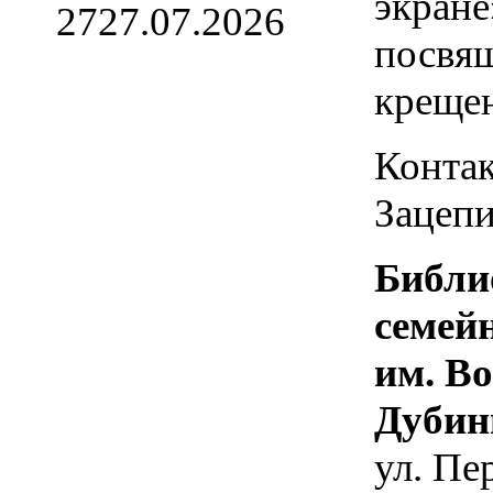
экране
27
27.07.2026
посвя
креще
Контак
Зацепи
Библи
семей
им. В
Дубин
ул. Пе