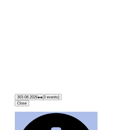
3
03.08.2026
●●
(3 events)
Close