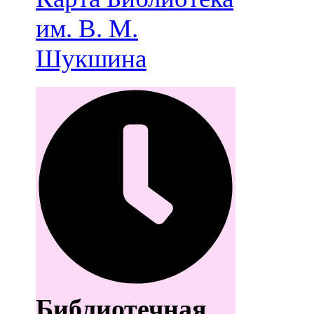
им. В. М.
Шукшина
Библиотечная