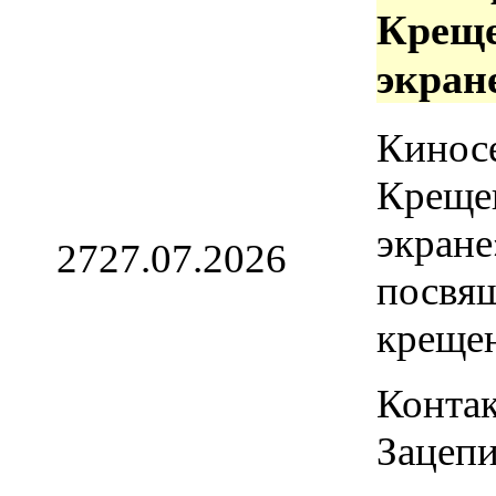
Креще
экран
Кинос
Креще
экране
27
27.07.2026
посвя
креще
Контак
Зацепи