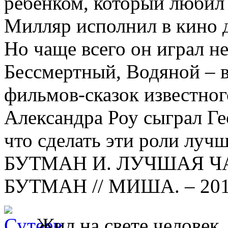
ребёнком, который любил 
Милляр исполнил в кино д
Но чаще всего он играл н
Бессмертный, Водяной – в
фильмов-сказок известног
Александра Роу сыграл Ге
что сделать эти роли луч
БУТМАН И. ЛУЧШАЯ ЧА
БУТМАН // МИША. – 2016
Жил на свете человек