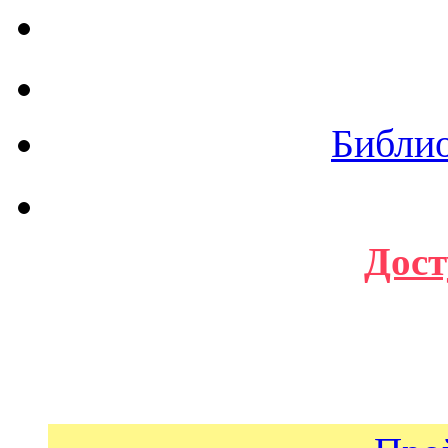
Библи
Дост