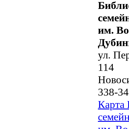
Библи
семей
им. В
Дубин
ул. Пе
114
Новос
338-34
Карта
семейн