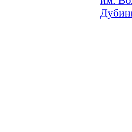
им. Во
Дубин