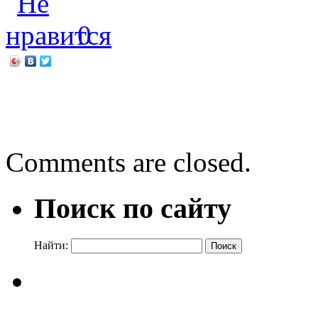
0
←
Волшебный мир Муми-
В гости к Водяному
→
Comments are closed.
Поиск по сайту
Найти: