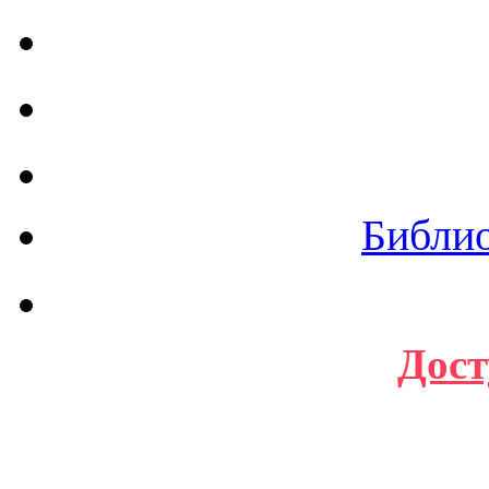
Библи
Дост