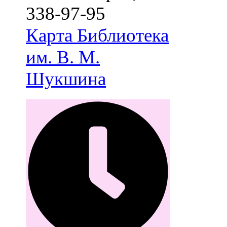
338-97-95
Карта
Библиотека
им. В. М.
Шукшина