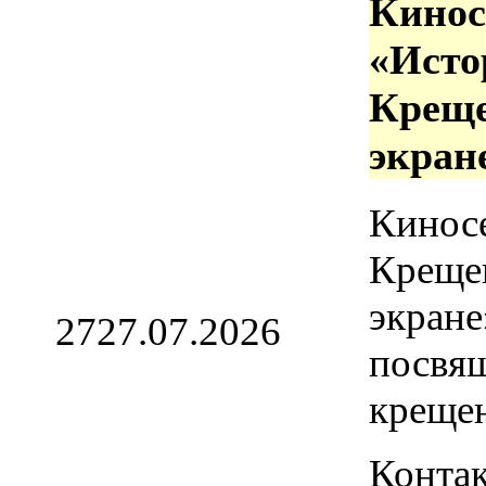
Кинос
«Исто
Креще
экран
Кинос
Креще
экране
27
27.07.2026
посвя
креще
Контак