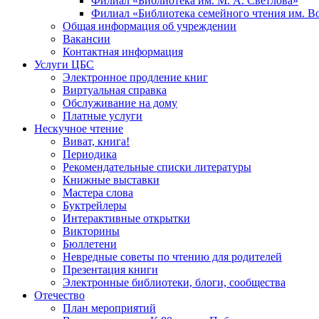
Филиал «Библиотека им. М. А. Светлова»
Филиал «Библиотека семейного чтения им. 
Общая информация об учреждении
Вакансии
Контактная информация
Услуги ЦБС
Электронное продление книг
Виртуальная справка
Обслуживание на дому
Платные услуги
Нескучное чтение
Виват, книга!
Периодика
Рекомендательные списки литературы
Книжные выставки
Мастера слова
Буктрейлеры
Интерактивные открытки
Викторины
Бюллетени
Невредные советы по чтению для родителей
Презентация книги
Электронные библиотеки, блоги, сообщества
Отечество
План мероприятий