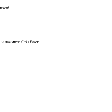
ихся!
а и нажмите
Ctrl+Enter
.