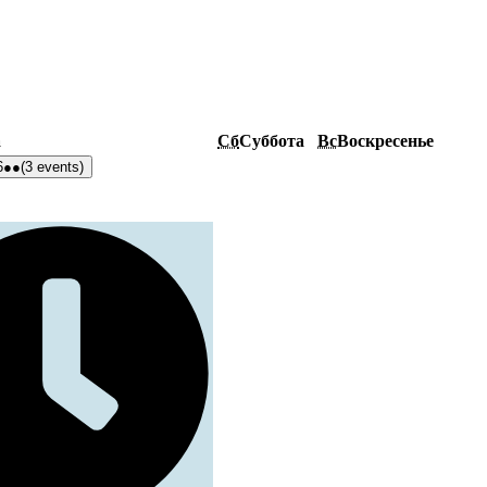
а
Сб
Суббота
Вс
Воскресенье
6
●●
(3 events)