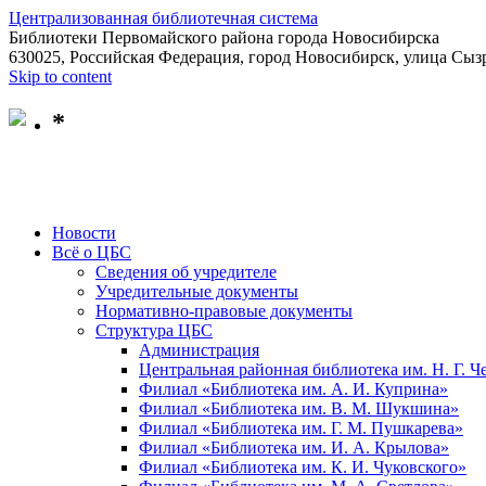
Централизованная библиотечная система
Библиотеки Первомайского района города Новосибирска
630025, Российская Федерация, город Новосибирск, улица Сызр
Skip to content
*
Новости
Всё о ЦБС
Сведения об учредителе
Учредительные документы
Нормативно-правовые документы
Структура ЦБС
Администрация
Центральная районная библиотека им. Н. Г. 
Филиал «Библиотека им. А. И. Куприна»
Филиал «Библиотека им. В. М. Шукшина»
Филиал «Библиотека им. Г. М. Пушкарева»
Филиал «Библиотека им. И. А. Крылова»
Филиал «Библиотека им. К. И. Чуковского»