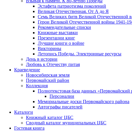
Взывая к памяти. К 80-летию Победы
Эcтафета патриотизма поколений
Великая Отечественная. От А до Я
Семь Великих битв Великой Отечественной 
Герои Великой Отечественной войны 1941-19
Рекомендательные списки
Книжные выставки
Презентации книг
Лучшие книги о войне
Викторины
Летопись Победы. Электронные ресурсы
День в истории
Любовь к Отечеству питая
Краеведение
Новосибирская земля
Первомайский район
Коллекция
Полнотекстовая база данных «Первомайский 
Персоналии
Мемориальные доски Первомайского района
Автографы писателей
Каталоги
Книжный каталог ЦБС
Сводный каталог муниципальных ЦБС
Гостевая книга