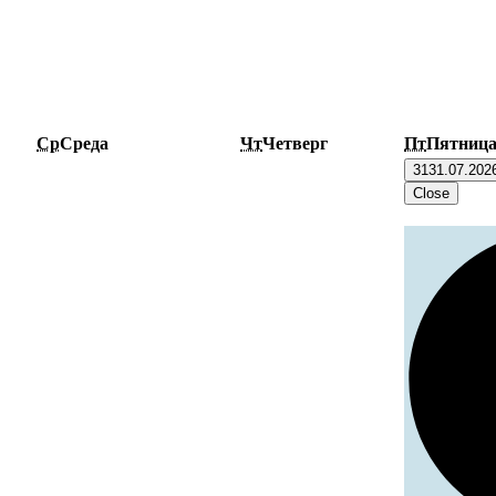
Ср
Среда
Чт
Четверг
Пт
Пятниц
31
31.07.202
Close