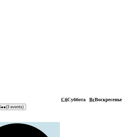
а
Сб
Суббота
Вс
Воскресенье
6
●●
(3 events)