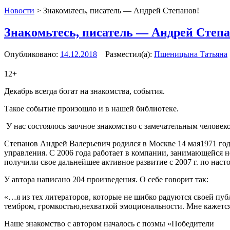
Новости
>
Знакомьтесь, писатель — Андрей Степанов!
Знакомьтесь, писатель — Андрей Степа
Опубликовано:
14.12.2018
Разместил(а):
Пшеницына Татьяна
12+
Декабрь всегда богат на знакомства, события.
Такое событие произошло и в нашей библиотеке.
У нас состоялось заочное знакомство с замечательным челове
Степанов Андрей Валерьевич родился в Москве 14 мая1971 год
управления. С 2006 года работает в компании, занимающейся 
получили свое дальнейшее активное развитие с 2007 г. по наст
У автора написано 204 произведения. О себе говорит так:
«…я из тех литераторов, которые не шибко радуются своей пуб
тембром, громкостью,нехваткой эмоциональности. Мне кажется
Наше знакомство с автором началось с поэмы «Победители