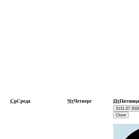
Ср
Среда
Чт
Четверг
Пт
Пятниц
31
31.07.202
Close