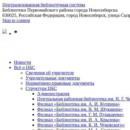
Централизованная библиотечная система
Библиотеки Первомайского района города Новосибирска
630025, Российская Федерация, город Новосибирск, улица Сызр
Skip to content
*
Новости
Всё о ЦБС
Сведения об учредителе
Учредительные документы
Нормативно-правовые документы
Структура ЦБС
Администрация
Центральная районная библиотека им. Н. Г. 
Филиал «Библиотека им. А. И. Куприна»
Филиал «Библиотека им. В. М. Шукшина»
Филиал «Библиотека им. Г. М. Пушкарева»
Филиал «Библиотека им. И. А. Крылова»
Филиал «Библиотека им. К. И. Чуковского»