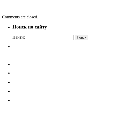
←
Библиотекари – «школяры»
Библиотечный сайт
→
Comments are closed.
Поиск по сайту
Найти: