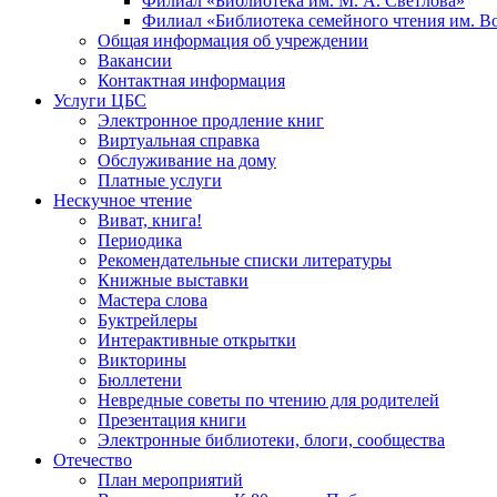
Филиал «Библиотека им. М. А. Светлова»
Филиал «Библиотека семейного чтения им. 
Общая информация об учреждении
Вакансии
Контактная информация
Услуги ЦБС
Электронное продление книг
Виртуальная справка
Обслуживание на дому
Платные услуги
Нескучное чтение
Виват, книга!
Периодика
Рекомендательные списки литературы
Книжные выставки
Мастера слова
Буктрейлеры
Интерактивные открытки
Викторины
Бюллетени
Невредные советы по чтению для родителей
Презентация книги
Электронные библиотеки, блоги, сообщества
Отечество
План мероприятий