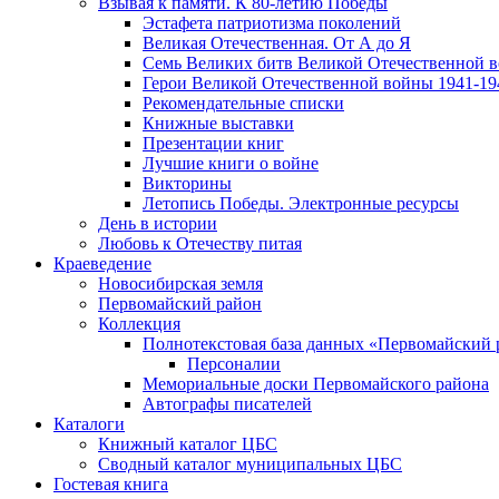
Взывая к памяти. К 80-летию Победы
Эcтафета патриотизма поколений
Великая Отечественная. От А до Я
Семь Великих битв Великой Отечественной 
Герои Великой Отечественной войны 1941-19
Рекомендательные списки
Книжные выставки
Презентации книг
Лучшие книги о войне
Викторины
Летопись Победы. Электронные ресурсы
День в истории
Любовь к Отечеству питая
Краеведение
Новосибирская земля
Первомайский район
Коллекция
Полнотекстовая база данных «Первомайский 
Персоналии
Мемориальные доски Первомайского района
Автографы писателей
Каталоги
Книжный каталог ЦБС
Сводный каталог муниципальных ЦБС
Гостевая книга