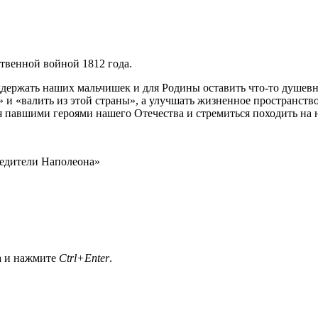
твенной войной 1812 года.
держать наших мальчишек и для Родины оставить что-то душевно
» и «валить из этой страны», а улучшать жизненное пространств
 павшими героями нашего Отечества и стремиться походить на ни
едители Наполеона»
а и нажмите
Ctrl+Enter
.