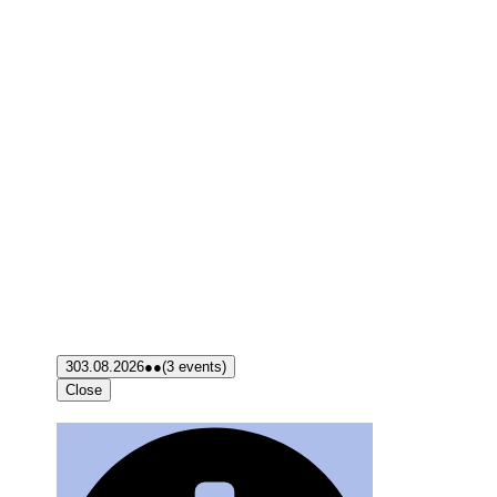
3
03.08.2026
●●
(3 events)
Close