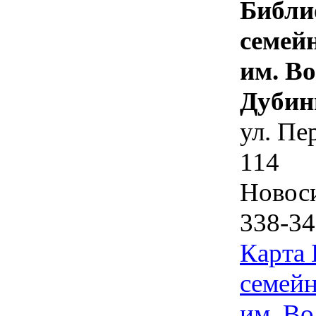
Библи
семей
им. В
Дубин
ул. Пе
114
Новос
338-34
Карта
семейн
им. Во