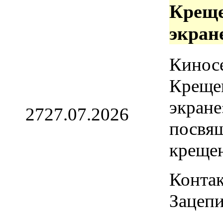
Креще
экран
Кинос
Креще
экране
27
27.07.2026
посвя
креще
Контак
Зацепи