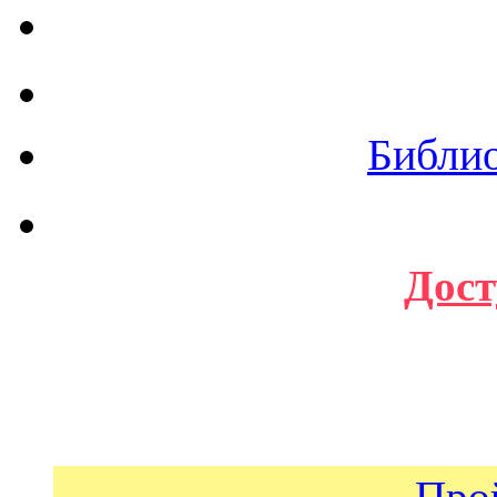
Библи
Дост
Про