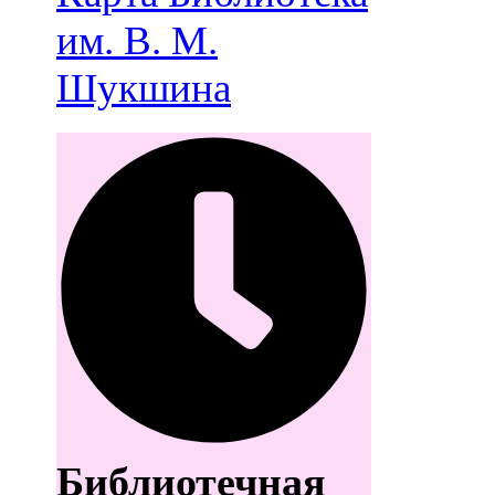
им. В. М.
Шукшина
Библиотечная