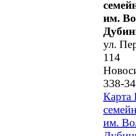
семей
им. В
Дубин
ул. Пе
114
Новос
338-34
Карта
семейн
им. Во
Дубин