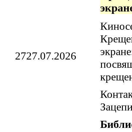
экран
Кинос
Креще
экране
27
27.07.2026
посвя
креще
Контак
Зацепи
Библи