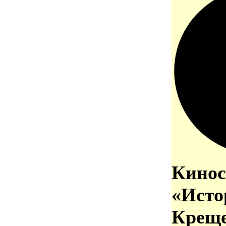
Кинос
«Исто
Креще