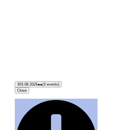
3
03.08.2026
●●
(3 events)
Close