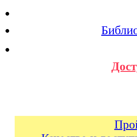
Библи
Дост
Про