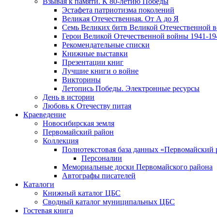
Взывая к памяти. К 80-летию Победы
Эcтафета патриотизма поколений
Великая Отечественная. От А до Я
Семь Великих битв Великой Отечественной 
Герои Великой Отечественной войны 1941-19
Рекомендательные списки
Книжные выставки
Презентации книг
Лучшие книги о войне
Викторины
Летопись Победы. Электронные ресурсы
День в истории
Любовь к Отечеству питая
Краеведение
Новосибирская земля
Первомайский район
Коллекция
Полнотекстовая база данных «Первомайский 
Персоналии
Мемориальные доски Первомайского района
Автографы писателей
Каталоги
Книжный каталог ЦБС
Сводный каталог муниципальных ЦБС
Гостевая книга