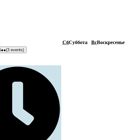
а
Сб
Суббота
Вс
Воскресенье
6
●●
(3 events)