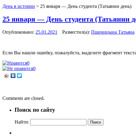
День в истории
>
25 января — День студента (Татьянин день)
25 января — День студента (Татьянин д
Опубликовано:
25.01.2021
Разместил(а):
Пшеницына Татьяна
Если Вы нашли ошибку, пожалуйста, выделите фрагмент текст
0
0
←
С новыми выставками — в новый год!
Дарите книги с любовью
→
Comments are closed.
Поиск по сайту
Найти: