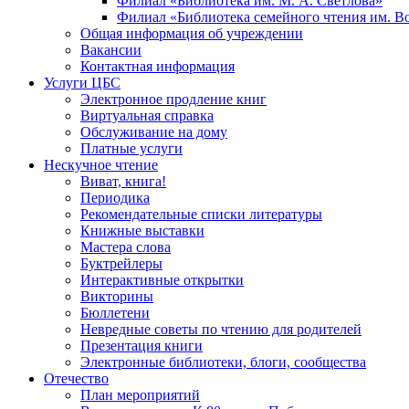
Филиал «Библиотека им. М. А. Светлова»
Филиал «Библиотека семейного чтения им. 
Общая информация об учреждении
Вакансии
Контактная информация
Услуги ЦБС
Электронное продление книг
Виртуальная справка
Обслуживание на дому
Платные услуги
Нескучное чтение
Виват, книга!
Периодика
Рекомендательные списки литературы
Книжные выставки
Мастера слова
Буктрейлеры
Интерактивные открытки
Викторины
Бюллетени
Невредные советы по чтению для родителей
Презентация книги
Электронные библиотеки, блоги, сообщества
Отечество
План мероприятий