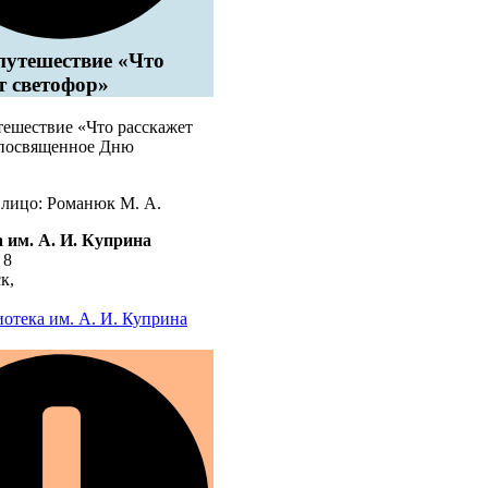
путешествие «Что
т светофор»
тешествие «Что расскажет
 посвященное Дню
 лицо: Романюк М. А.
 им. А. И. Куприна
 8
ск
,
отека им. А. И. Куприна