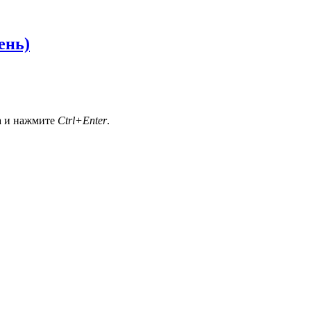
ень)
а и нажмите
Ctrl+Enter
.