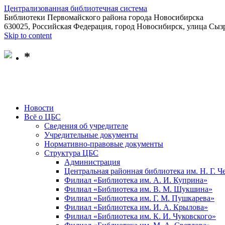
Централизованная библиотечная система
Библиотеки Первомайского района города Новосибирска
630025, Российская Федерация, город Новосибирск, улица Сызр
Skip to content
*
Новости
Всё о ЦБС
Сведения об учредителе
Учредительные документы
Нормативно-правовые документы
Структура ЦБС
Администрация
Центральная районная библиотека им. Н. Г. 
Филиал «Библиотека им. А. И. Куприна»
Филиал «Библиотека им. В. М. Шукшина»
Филиал «Библиотека им. Г. М. Пушкарева»
Филиал «Библиотека им. И. А. Крылова»
Филиал «Библиотека им. К. И. Чуковского»