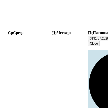
Ср
Среда
Чт
Четверг
Пт
Пятниц
31
31.07.202
Close