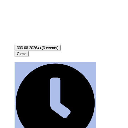
3
03.08.2026
●●
(3 events)
Close