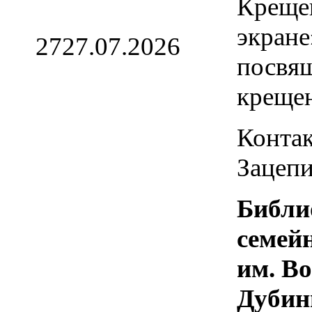
Креще
экране
27
27.07.2026
посвя
креще
Контак
Зацепи
Библи
семей
им. В
Дубин