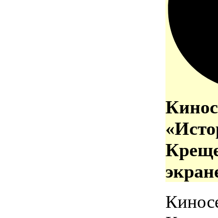
Кинос
«Исто
Креще
экран
Кинос