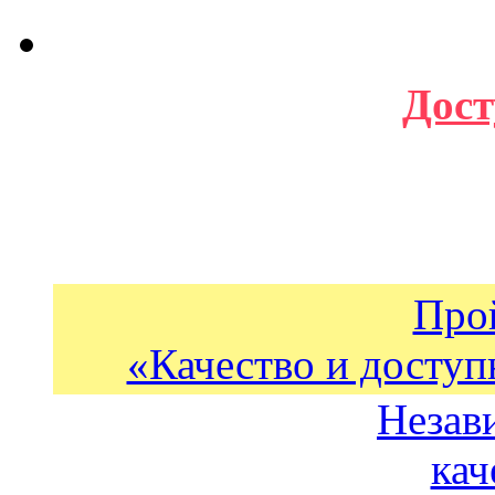
Дост
Про
«Качество и доступ
Незав
кач