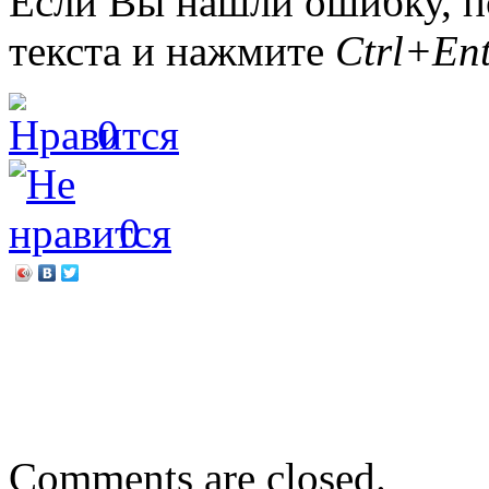
Если Вы нашли ошибку, п
текста и нажмите
Ctrl+Ent
0
0
←
Сентябрь. Народный ка
«ВАКАТА»: шестой районн
→
Comments are closed.