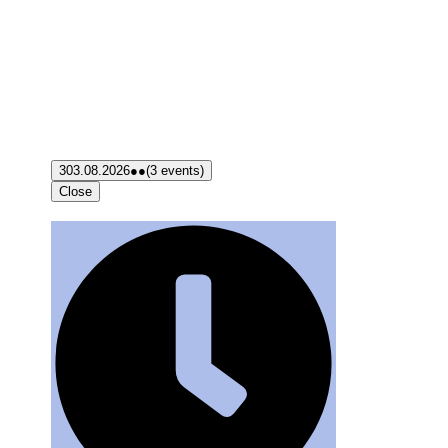
3
03.08.2026
●●
(3 events)
Close