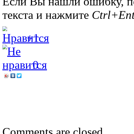
Если Вы нашли ошибку, п
текста и нажмите
Ctrl+Ent
+1
0
←
Подготовительные курс
2019г.
Из рук в руки, от сердца 
Comments are closed.