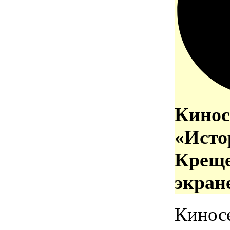
Кинос
«Исто
Креще
экран
Кинос