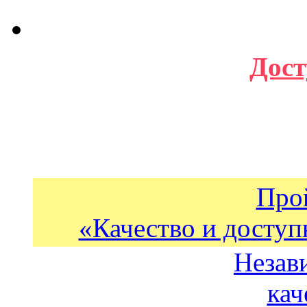
Дост
Про
«Качество и доступ
Незав
кач