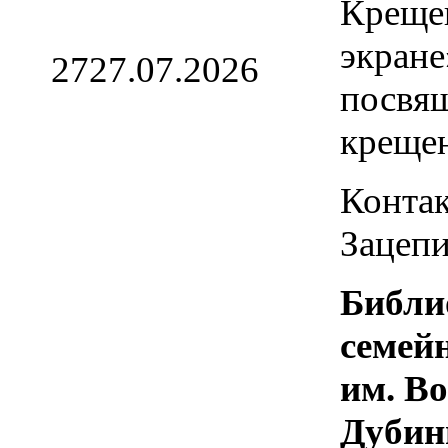
Креще
экране
27
27.07.2026
посвя
креще
Контак
Зацепи
Библи
семей
им. В
Дубин