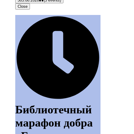
3
03.08.2026
●●
(3 events)
Close
Библиотечный
марафон добра