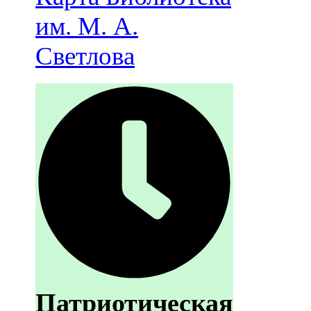
им. М. А.
Светлова
Патриотическая