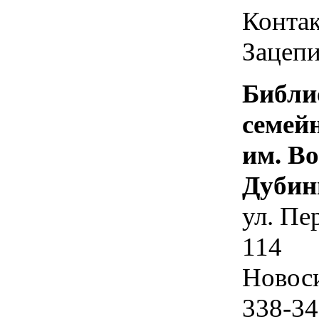
Контак
Зацепи
Библи
семей
им. В
Дубин
ул. Пе
114
Новос
338-34