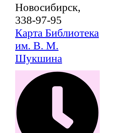
Новосибирск
,
338-97-95
Карта
Библиотека
им. В. М.
Шукшина