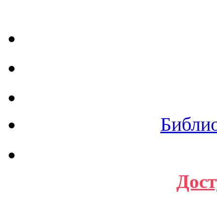
Библи
Дост