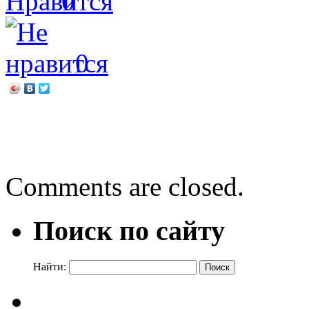
0
0
←
20-летие Союза женщин
«Опасный рикошет»
→
Comments are closed.
Поиск по сайту
Найти: