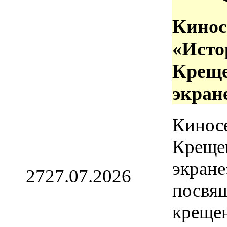
Кинос
«Исто
Креще
экран
Кинос
Креще
экране
27
27.07.2026
посвя
креще