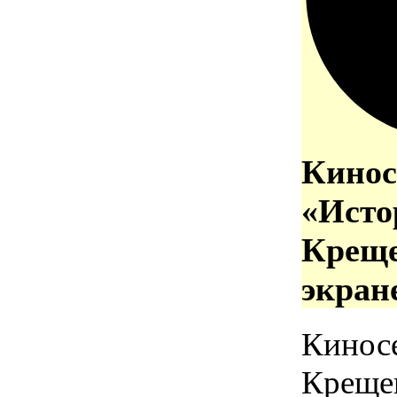
Кинос
«Исто
Креще
экран
Кинос
Креще