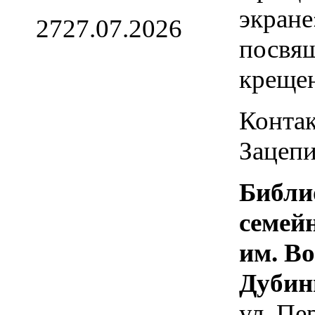
экране
27
27.07.2026
посвя
креще
Контак
Зацепи
Библи
семей
им. В
Дубин
ул. Пе