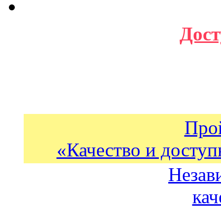
Дост
Про
«Качество и доступ
Незав
кач