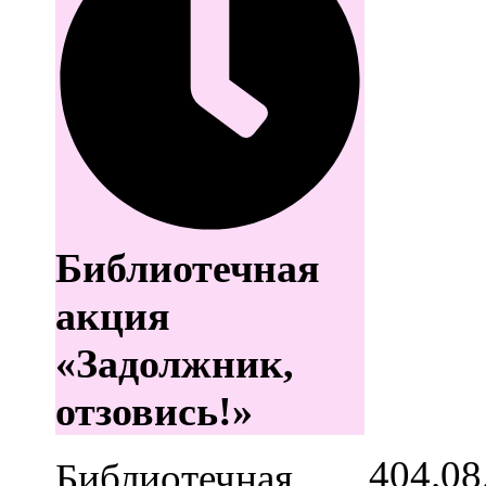
Библиотечная
акция
«Задолжник,
отзовись!»
4
04.08
Библиотечная