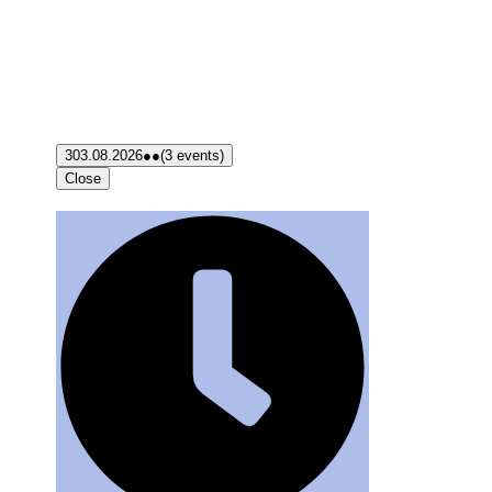
3
03.08.2026
●●
(3 events)
Close