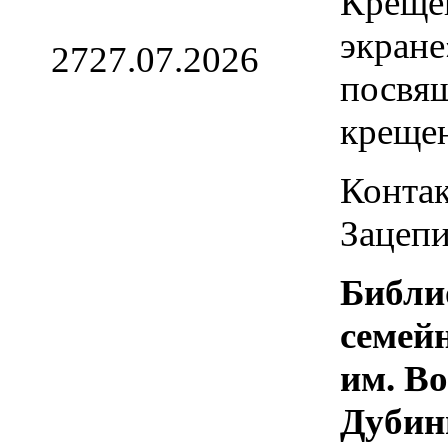
Креще
экране
27
27.07.2026
посвя
креще
Контак
Зацепи
Библи
семей
им. В
Дубин