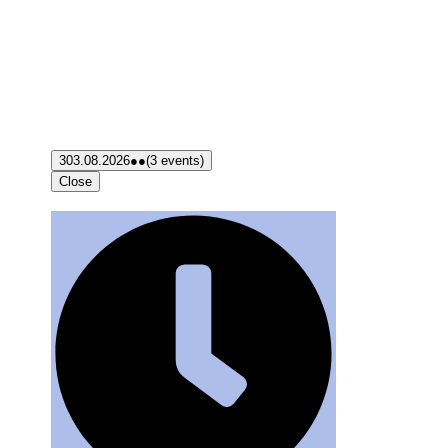
3
03.08.2026
●●
(3 events)
Close