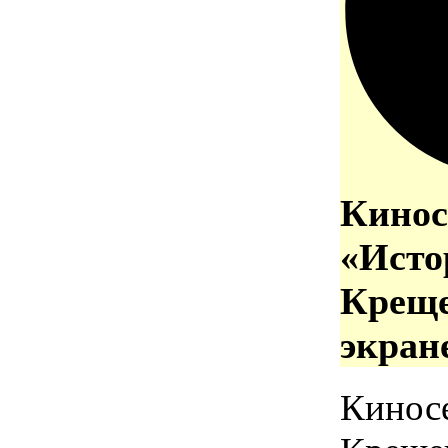
Кинос
«Исто
Креще
экран
Кинос