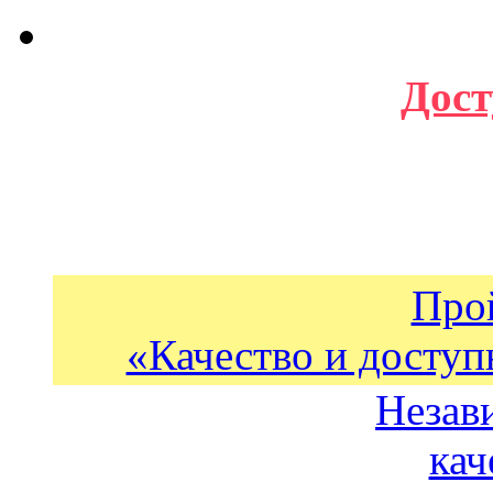
Дост
Про
«Качество и доступ
Незав
кач