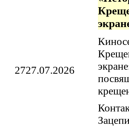
Креще
экран
Кинос
Креще
экране
27
27.07.2026
посвя
креще
Контак
Зацепи