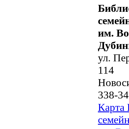
Библи
семей
им. В
Дубин
ул. Пе
114
Новос
338-34
Карта
семейн