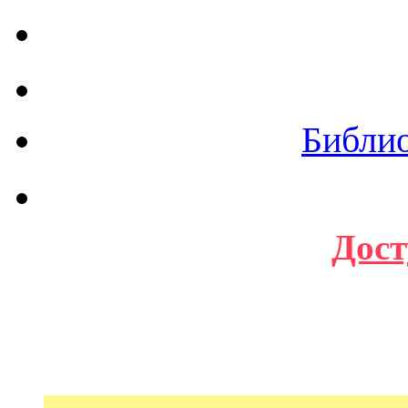
Библи
Дост