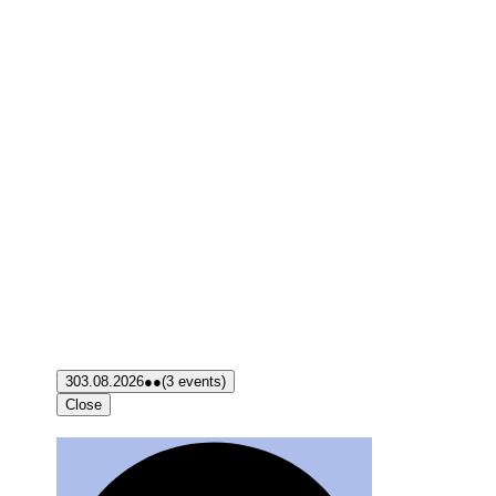
3
03.08.2026
●●
(3 events)
Close