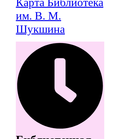
Карта
Библиотека
им. В. М.
Шукшина