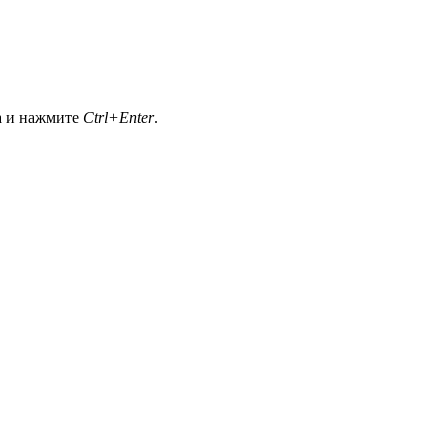
а и нажмите
Ctrl+Enter
.