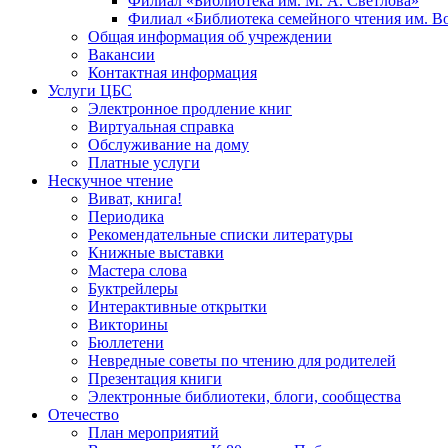
Филиал «Библиотека им. М. А. Светлова»
Филиал «Библиотека семейного чтения им. 
Общая информация об учреждении
Вакансии
Контактная информация
Услуги ЦБС
Электронное продление книг
Виртуальная справка
Обслуживание на дому
Платные услуги
Нескучное чтение
Виват, книга!
Периодика
Рекомендательные списки литературы
Книжные выставки
Мастера слова
Буктрейлеры
Интерактивные открытки
Викторины
Бюллетени
Невредные советы по чтению для родителей
Презентация книги
Электронные библиотеки, блоги, сообщества
Отечество
План мероприятий