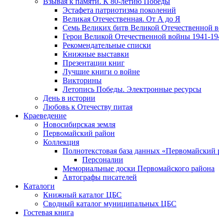
Взывая к памяти. К 80-летию Победы
Эcтафета патриотизма поколений
Великая Отечественная. От А до Я
Семь Великих битв Великой Отечественной 
Герои Великой Отечественной войны 1941-19
Рекомендательные списки
Книжные выставки
Презентации книг
Лучшие книги о войне
Викторины
Летопись Победы. Электронные ресурсы
День в истории
Любовь к Отечеству питая
Краеведение
Новосибирская земля
Первомайский район
Коллекция
Полнотекстовая база данных «Первомайский 
Персоналии
Мемориальные доски Первомайского района
Автографы писателей
Каталоги
Книжный каталог ЦБС
Сводный каталог муниципальных ЦБС
Гостевая книга