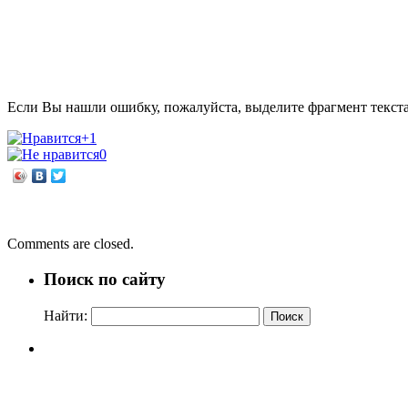
Если Вы нашли ошибку, пожалуйста, выделите фрагмент текст
+1
0
←
Возьми себе кусочек счастья!
Будущим избирателям посвящается!
→
Comments are closed.
Поиск по сайту
Найти: