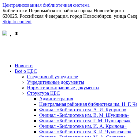
Централизованная библиотечная система
Библиотеки Первомайского района города Новосибирска
630025, Российская Федерация, город Новосибирск, улица Сызр
Skip to content
*
Новости
Всё о ЦБС
Сведения об учредителе
Учредительные документы
Нормативно-правовые документы
Структура ЦБС
Администрация
Центральная районная библиотека им. Н. Г. 
Филиал «Библиотека им. А. И. Куприна»
Филиал «Библиотека им. В. М. Шукшина»
Филиал «Библиотека им. Г. М. Пушкарева»
Филиал «Библиотека им. И. А. Крылова»
Филиал «Библиотека им. К. И. Чуковского»