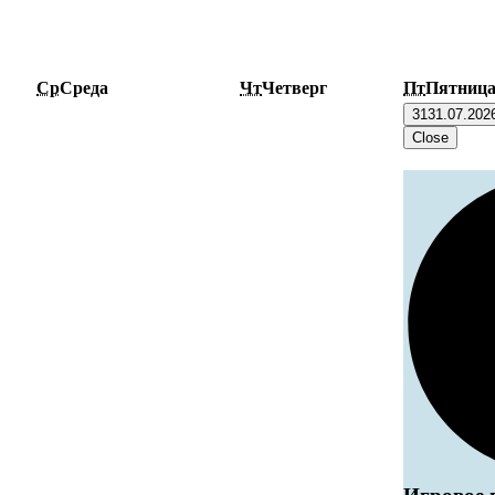
Ср
Среда
Чт
Четверг
Пт
Пятниц
31
31.07.202
Close