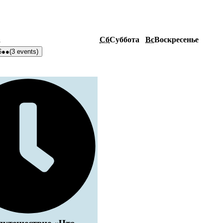
а
Сб
Суббота
Вс
Воскресенье
6
●●
(3 events)