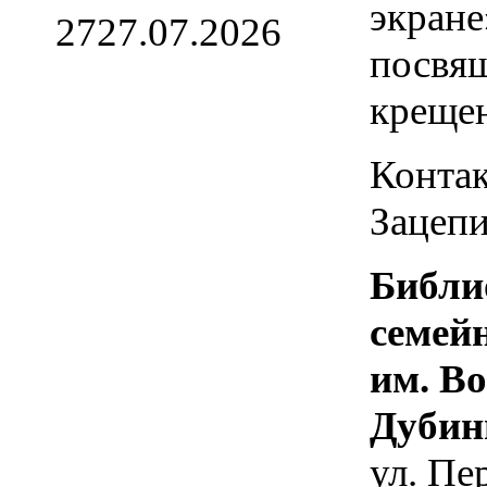
экране
27
27.07.2026
посвя
креще
Контак
Зацепи
Библи
семей
им. В
Дубин
ул. Пе