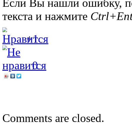
Если Вы нашли ошибку, п
текста и нажмите
Ctrl+Ent
+1
0
←
Здравствуй, читатель!
День открытых дверей «В
Comments are closed.