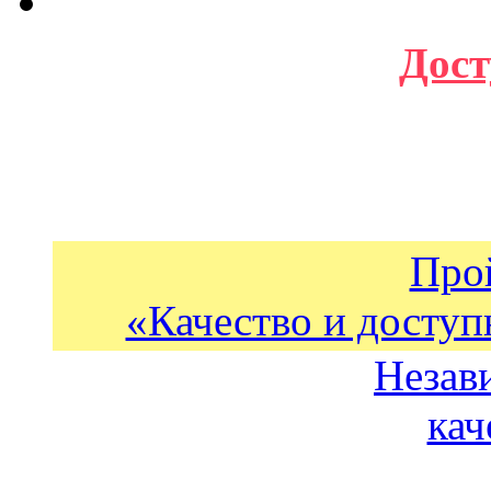
Дост
Про
«Качество и доступ
Незав
кач