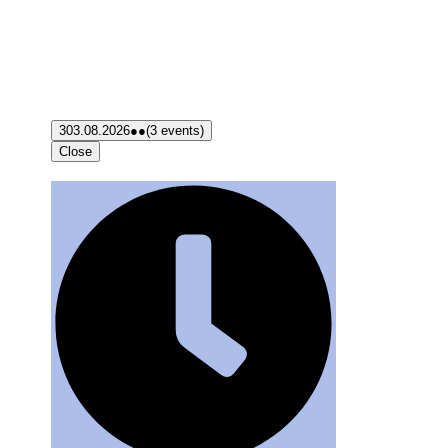
3
03.08.2026
●●
(3 events)
Close