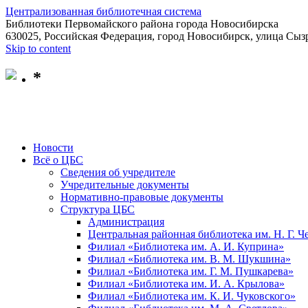
Централизованная библиотечная система
Библиотеки Первомайского района города Новосибирска
630025, Российская Федерация, город Новосибирск, улица Сызр
Skip to content
*
Новости
Всё о ЦБС
Сведения об учредителе
Учредительные документы
Нормативно-правовые документы
Структура ЦБС
Администрация
Центральная районная библиотека им. Н. Г. 
Филиал «Библиотека им. А. И. Куприна»
Филиал «Библиотека им. В. М. Шукшина»
Филиал «Библиотека им. Г. М. Пушкарева»
Филиал «Библиотека им. И. А. Крылова»
Филиал «Библиотека им. К. И. Чуковского»