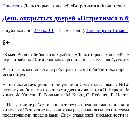
Новости
>
День открытых дверей «Встретимся в библиотеке»
День открытых дверей «Встретимся в б
Опубликовано:
27.05.2019
Разместил(а):
Пшеницына Татьяна
6+
23 мая. Во всех библиотеках района «День открытых дверей». В
игры и забавы. Вот и солнышко решило выглянуть, любуясь де
В этот день мы завлекали ребят рассказами о библиотеках дре
меня потрясла».
Участниками аукциона стали ученики 7 «а» класса школы №145
поэтому любимыми писателями для них являются Э. Веркин, М.
книги Ж. Уилсон, Е. Вильмонт, М. Кэбот, С. Лубенец, Е. Несте
На аукционе ребята очень интересно представляли понравив
читателям! В течение всего дня мы раздавали всем посетител
предстоящими праздниками: Днём славянской письменности и