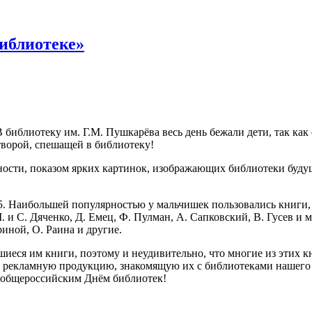
иблиотеке»
 библиотеку им. Г.М. Пушкарёва весь день бежали дети, так как
творой, спешащей в библиотеку!
вности, показом ярких картинок, изображающих библиотеки буду
. Наибольшей популярностью у мальчишек пользовались книги, 
 и С. Дяченко, Д. Емец, Ф. Пулман, А. Сапковский, В. Гусев и
риной, О. Раина и другие.
шиеся им книги, поэтому и неудивительно, что многие из этих 
ям рекламную продукцию, знакомящую их с библиотеками нашего 
 общероссийским Днём библиотек!