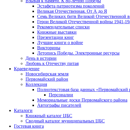
Взывая к памяти. К 80-летию Победы
Эcтафета патриотизма поколений
Великая Отечественная. От А до Я
Семь Великих битв Великой Отечественной 
Герои Великой Отечественной войны 1941-19
Рекомендательные списки
Книжные выставки
Презентации книг
Лучшие книги о войне
Викторины
Летопись Победы. Электронные ресурсы
День в истории
Любовь к Отечеству питая
Краеведение
Новосибирская земля
Первомайский район
Коллекция
Полнотекстовая база данных «Первомайский 
Персоналии
Мемориальные доски Первомайского района
Автографы писателей
Каталоги
Книжный каталог ЦБС
Сводный каталог муниципальных ЦБС
Гостевая книга