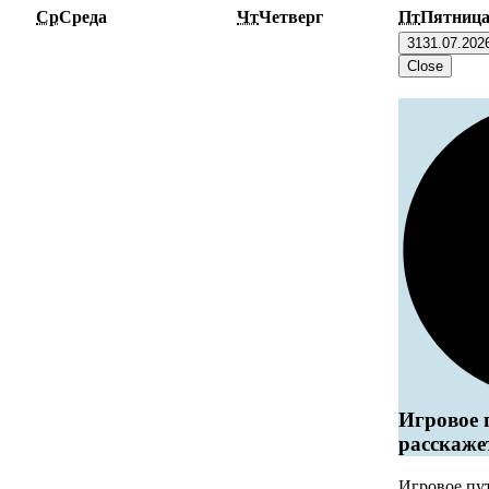
Ср
Среда
Чт
Четверг
Пт
Пятниц
31
31.07.202
Close
Игровое 
расскаже
Игровое пу