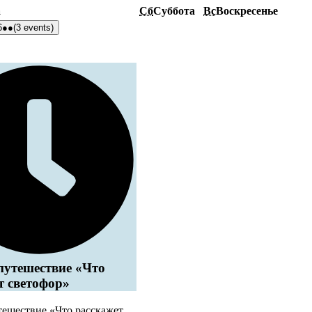
а
Сб
Суббота
Вс
Воскресенье
6
●●
(3 events)
путешествие «Что
т светофор»
тешествие «Что расскажет