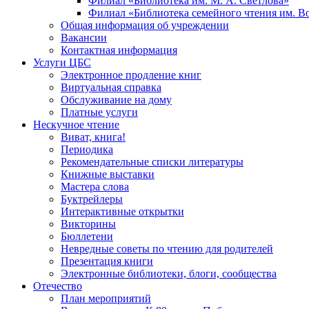
Филиал «Библиотека им. М. А. Светлова»
Филиал «Библиотека семейного чтения им. 
Общая информация об учреждении
Вакансии
Контактная информация
Услуги ЦБС
Электронное продление книг
Виртуальная справка
Обслуживание на дому
Платные услуги
Нескучное чтение
Виват, книга!
Периодика
Рекомендательные списки литературы
Книжные выставки
Мастера слова
Буктрейлеры
Интерактивные открытки
Викторины
Бюллетени
Невредные советы по чтению для родителей
Презентация книги
Электронные библиотеки, блоги, сообщества
Отечество
План мероприятий