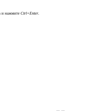
а и нажмите
Ctrl+Enter
.