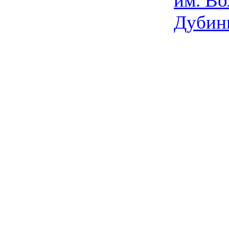
им. Во
Дубин