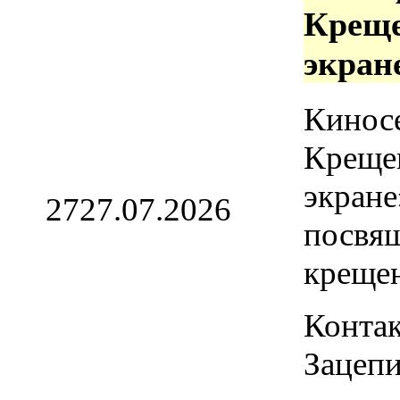
Креще
экран
Кинос
Креще
экране
27
27.07.2026
посвя
креще
Контак
Зацепи