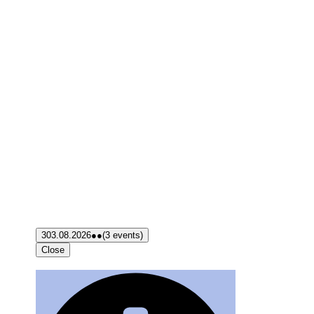
3
03.08.2026
●●
(3 events)
Close