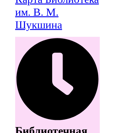
им. В. М.
Шукшина
Библиотечная