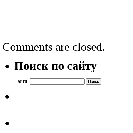
←
Стань другом природы
Василий Макарович Шукши
режиссер
→
Comments are closed.
Поиск по сайту
Найти: