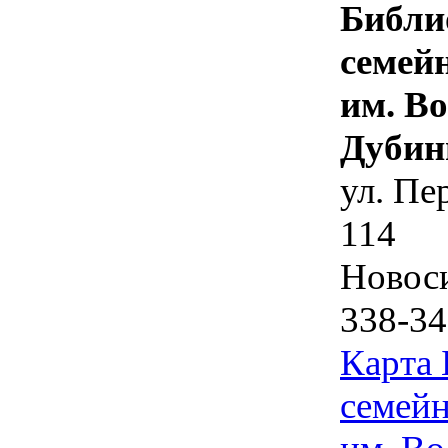
Библи
семей
им. В
Дубин
ул. Пе
114
Новос
338-34
Карта
семейн