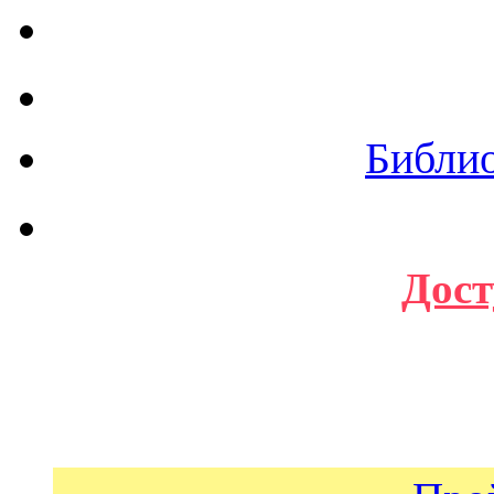
Библи
Дост