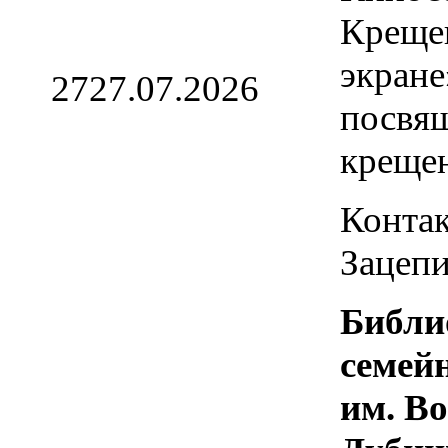
Креще
экране
27
27.07.2026
посвя
креще
Контак
Зацепи
Библи
семей
им. В