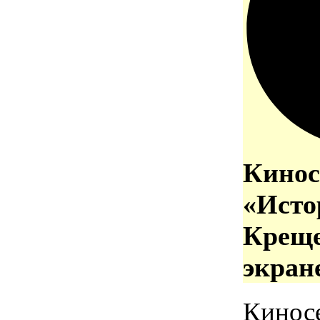
Кинос
«Исто
Креще
экран
Кинос