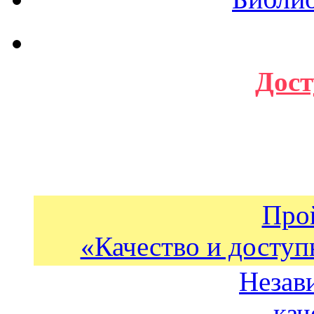
Дост
Про
«Качество и доступ
Незав
кач