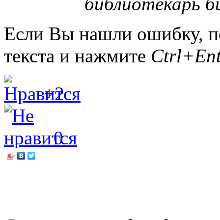
библиотекарь би
Если Вы нашли ошибку, п
текста и нажмите
Ctrl+Ent
+2
0
←
Моя мама – лучшая!
Ты одна такая, любимая и