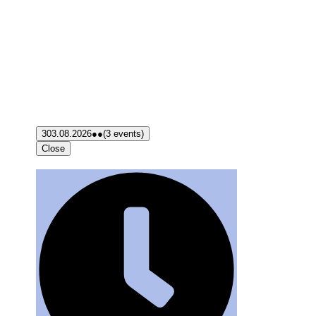
3
03.08.2026
●●
(3 events)
Close