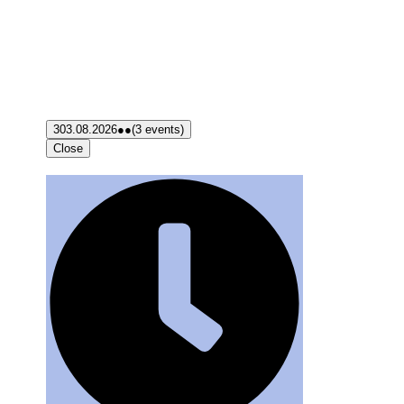
3
03.08.2026
●●
(3 events)
Close