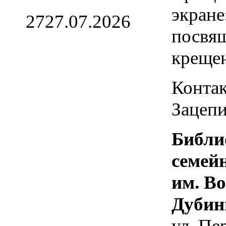
экране
27
27.07.2026
посвя
креще
Контак
Зацепи
Библи
семей
им. В
Дубин
ул. Пе