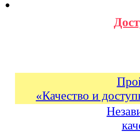
Дост
Про
«Качество и доступ
Незав
кач