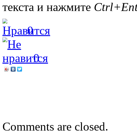
текста и нажмите
Ctrl+Ent
0
0
←
Ксения Дмитриева «Как
избаловать»
Юные герои Великой По
Comments are closed.