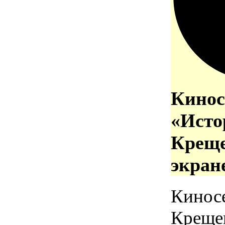
Кинос
«Исто
Креще
экран
Кинос
Креще