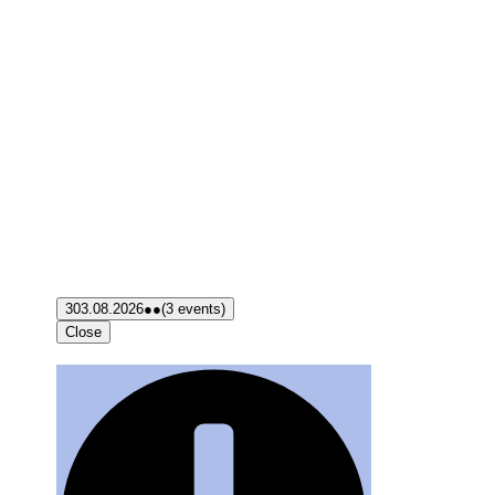
3
03.08.2026
●●
(3 events)
Close