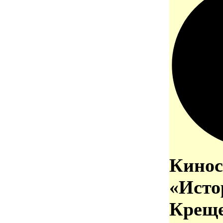
Кинос
«Исто
Креще