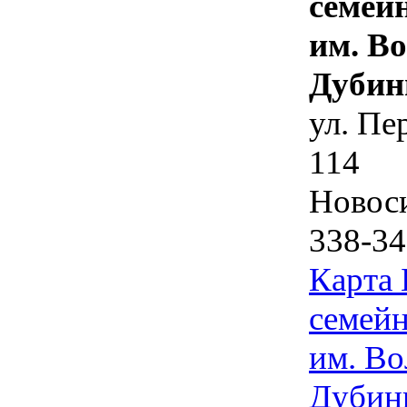
семей
им. В
Дубин
ул. Пе
114
Новос
338-34
Карта
семейн
им. Во
Дубин