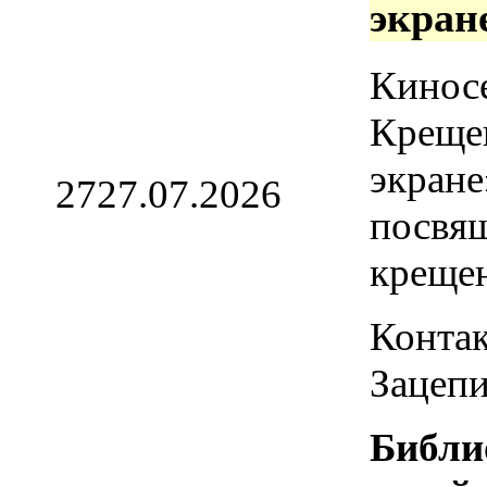
экран
Кинос
Креще
экране
27
27.07.2026
посвя
креще
Контак
Зацепи
Библи