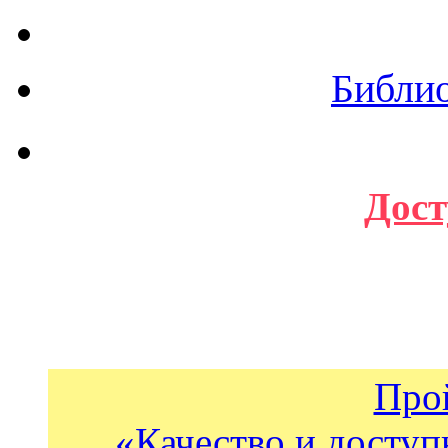
Библи
Дост
Про
«Качество и доступ