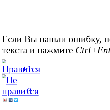
Если Вы нашли ошибку, п
текста и нажмите
Ctrl+Ent
+1
0
←
Луиза Мэй Олкотт «М