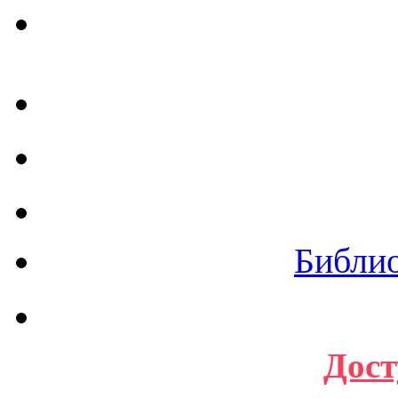
Библи
Дост