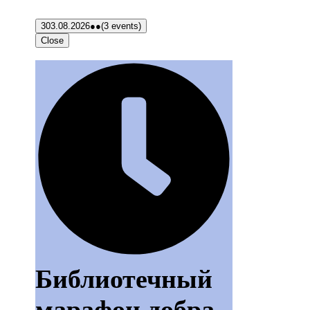
3
03.08.2026
●●
(3 events)
Close
Библиотечный
марафон добра