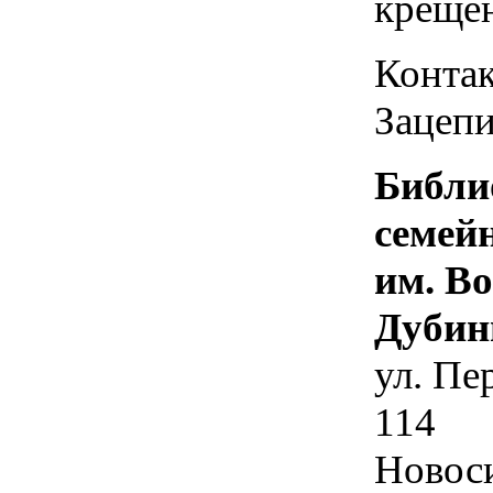
креще
Контак
Зацепи
Библи
семей
им. В
Дубин
ул. Пе
114
Новос