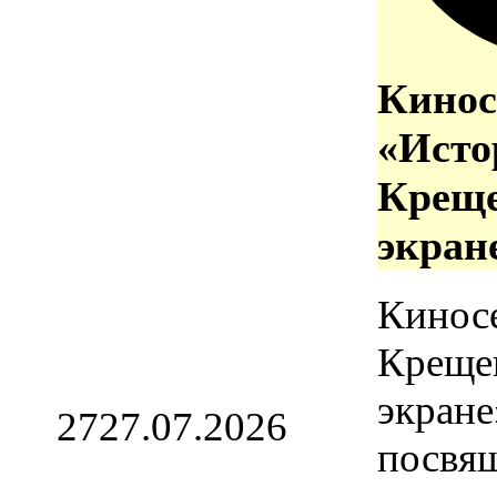
Кинос
«Исто
Креще
экран
Кинос
Креще
экране
27
27.07.2026
посвя