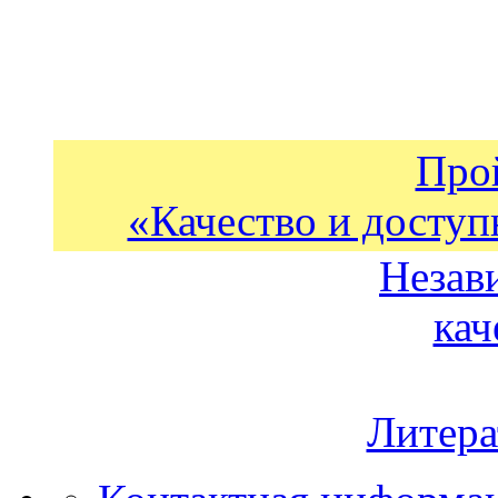
Про
«Качество и доступ
Незав
кач
Литера