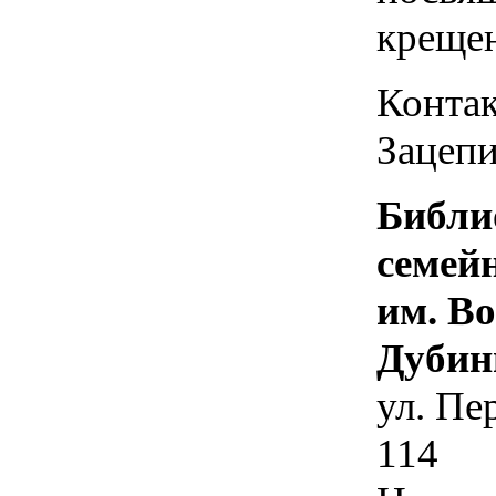
креще
Контак
Зацепи
Библи
семей
им. В
Дубин
ул. Пе
114