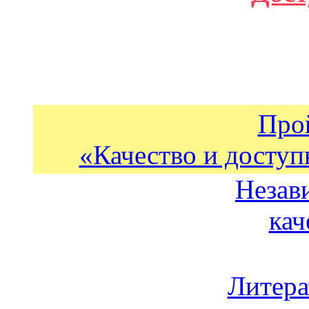
Про
«Качество и доступ
Незав
кач
Литера