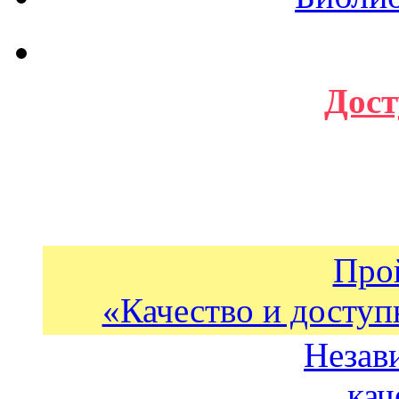
Дост
Про
«Качество и доступ
Незав
кач