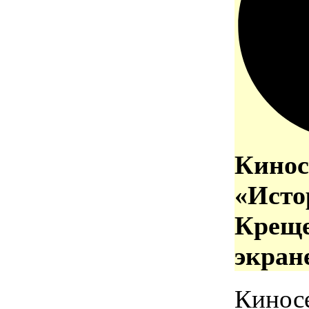
Кинос
«Исто
Креще
экран
Кинос