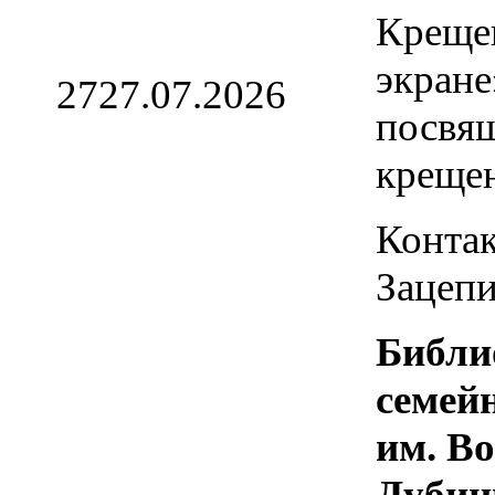
Креще
экране
27
27.07.2026
посвя
креще
Контак
Зацепи
Библи
семей
им. В
Дубин