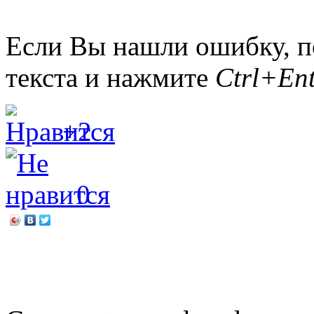
Если Вы нашли ошибку, п
текста и нажмите
Ctrl+Ent
+2
0
←
Каша – символ русской
Ты записался в библиотек