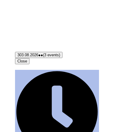
3
03.08.2026
●●
(3 events)
Close