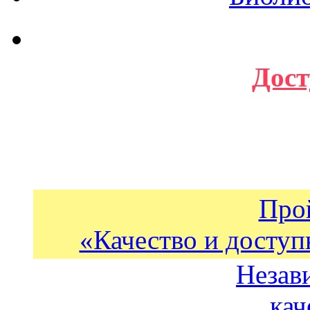
Дост
Про
«Качество и доступ
Незав
кач