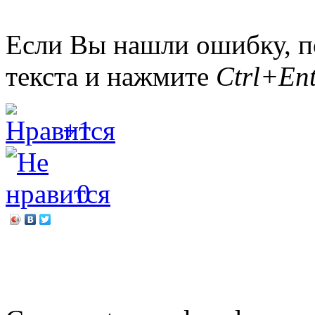
Если Вы нашли ошибку, п
текста и нажмите
Ctrl+Ent
+1
0
←
Фестиваль «Книжная 
«Сохраним память навсег