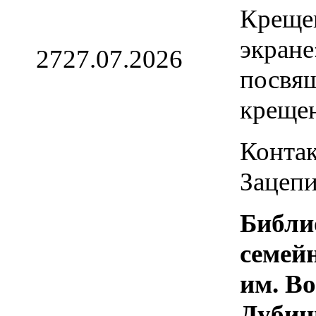
Креще
экране
27
27.07.2026
посвя
креще
Контак
Зацепи
Библи
семей
им. В
Дубин