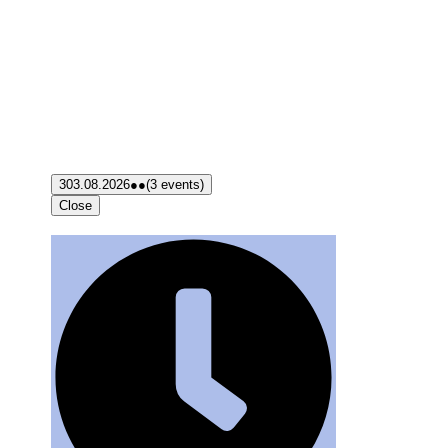
3
03.08.2026
●●
(3 events)
Close