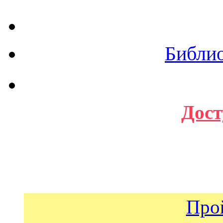
Библи
Дост
Про