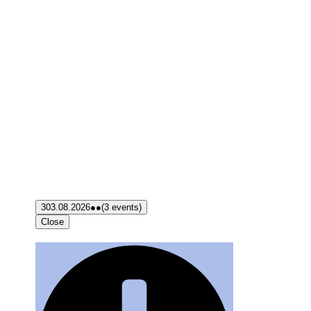
3
03.08.2026
●●
(3 events)
Close