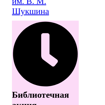
им. В. М.
Шукшина
Библиотечная
акция