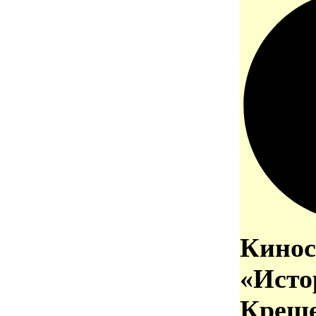
Кинос
«Исто
Креще