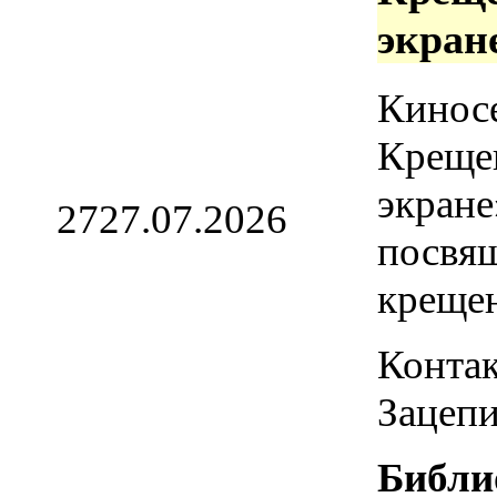
экран
Кинос
Креще
экране
27
27.07.2026
посвя
креще
Контак
Зацепи
Библи