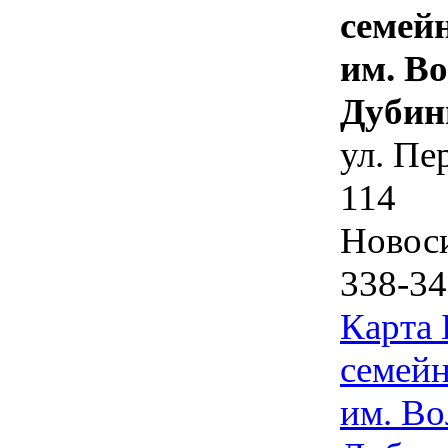
семей
им. В
Дубин
ул. Пе
114
Новос
338-34
Карта
семейн
им. Во