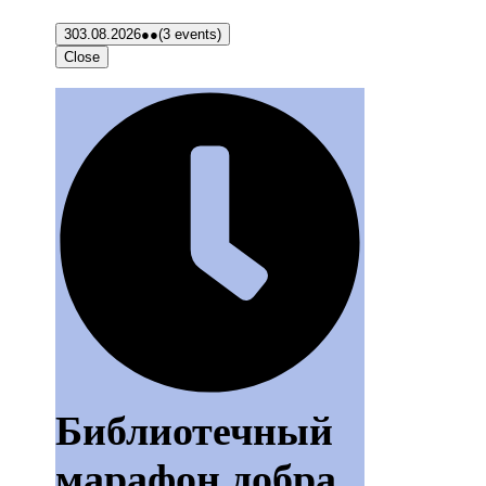
3
03.08.2026
●●
(3 events)
Close
Библиотечный
марафон добра