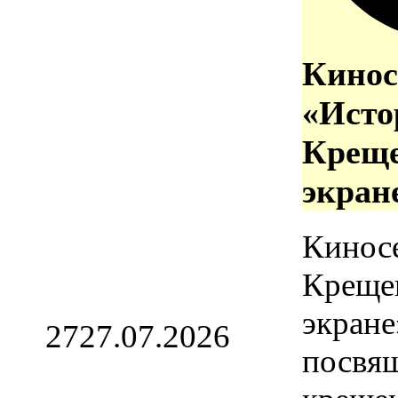
Кинос
«Исто
Креще
экран
Кинос
Креще
экране
27
27.07.2026
посвя