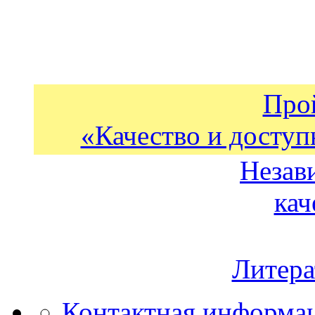
Про
«Качество и доступ
Незав
кач
Литера
Контактная информа