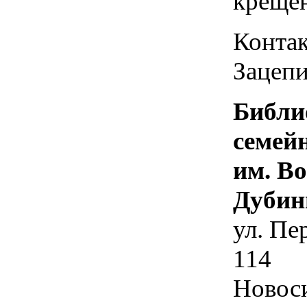
креще
Контак
Зацепи
Библи
семей
им. В
Дубин
ул. Пе
114
Новос