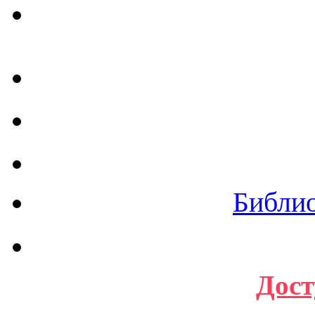
Библи
Дост