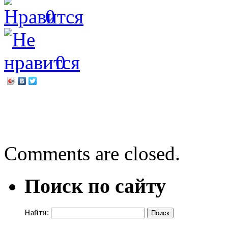
0
0
←
И кот ученый свои мне 
Россия, матушка моя!
→
Comments are closed.
Поиск по сайту
Найти: