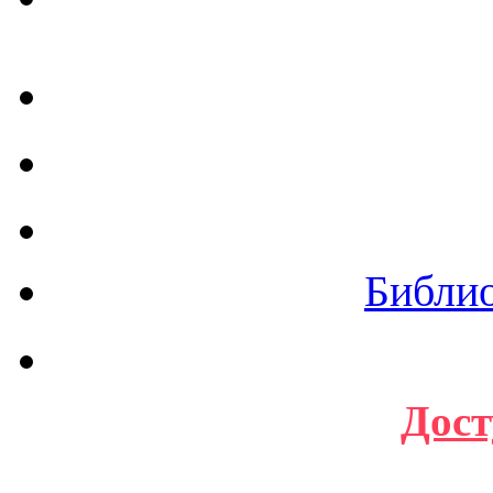
Библи
Дост