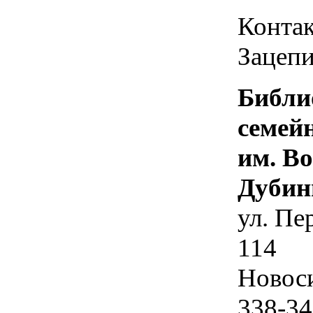
Контак
Зацепи
Библи
семей
им. В
Дубин
ул. Пе
114
Новос
338-34