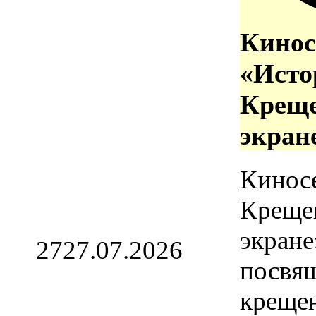
Кинос
«Исто
Креще
экран
Кинос
Креще
экране
27
27.07.2026
посвя
креще