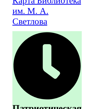
Карта
Библиотека
им. М. А.
Светлова
Патриотическая