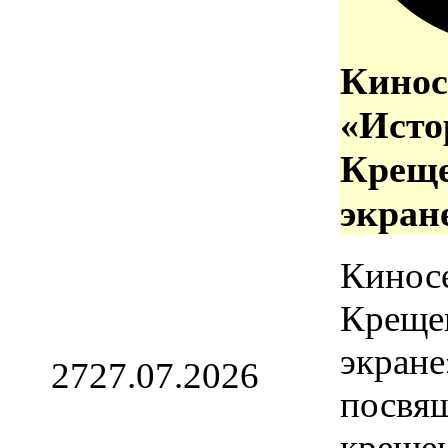
Кинос
«Исто
Креще
экран
Кинос
Креще
экране
27
27.07.2026
посвя
креще