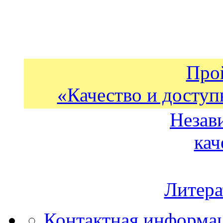
Про
«Качество и доступ
Незав
кач
Литера
Контактная информа