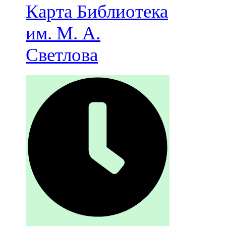
Карта
Библиотека
им. М. А.
Светлова