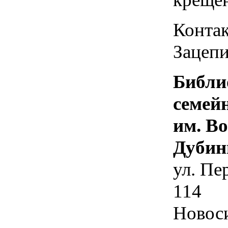
Контак
Зацепи
Библи
семей
им. В
Дубин
ул. Пе
114
Новос