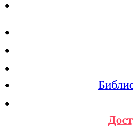
Библи
Дост