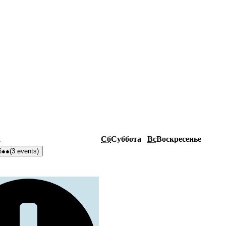
а
Сб
Суббота
Вс
Воскресенье
6
●●
(3 events)