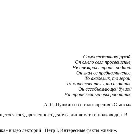
Самодержавною рукой,
Он смело сеял просвещенье,
Не презирал страны родной:
Он знал ее предназначенье.
То академик, то герой,
То мореплаватель, то плотник.
Он всеобъемлющей душой
На троне вечный был работник.
А. С. Пушкин из стихотворения «Стансы»
ющегося государственного деятеля, дипломата и полководца. В
шка» видео лекторий «Петр I. Интересные факты жизни».