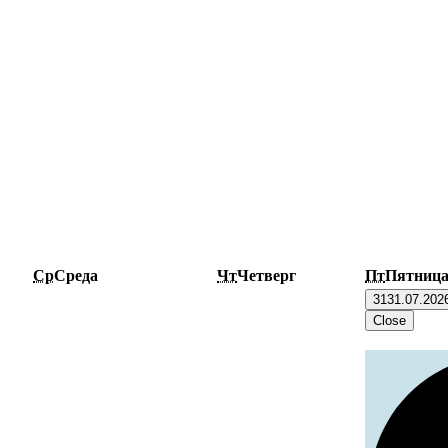
Ср
Среда
Чт
Четверг
Пт
Пятниц
31
31.07.202
Close