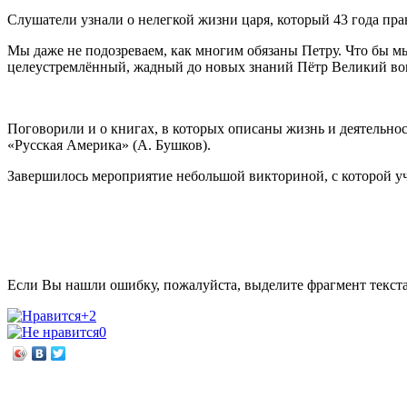
Слушатели узнали о нелегкой жизни царя, который 43 года пра
Мы даже не подозреваем, как многим обязаны Петру. Что бы мы 
целеустремлённый, жадный до новых знаний Пётр Великий вош
Поговорили и о книгах, в которых описаны жизнь и деятельно
«Русская Америка» (А. Бушков).
Завершилось мероприятие небольшой викториной, с которой у
Если Вы нашли ошибку, пожалуйста, выделите фрагмент текст
+2
0
←
Ирина Пивоварова «Рассказы Люси Синицыной»
Сергей Иванов «Бюро находок»
→