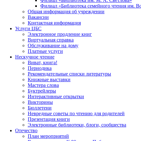
Филиал «Библиотека им. М. А. Светлова»
Филиал «Библиотека семейного чтения им. 
Общая информация об учреждении
Вакансии
Контактная информация
Услуги ЦБС
Электронное продление книг
Виртуальная справка
Обслуживание на дому
Платные услуги
Нескучное чтение
Виват, книга!
Периодика
Рекомендательные списки литературы
Книжные выставки
Мастера слова
Буктрейлеры
Интерактивные открытки
Викторины
Бюллетени
Невредные советы по чтению для родителей
Презентация книги
Электронные библиотеки, блоги, сообщества
Отечество
План мероприятий