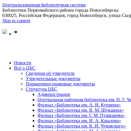
Централизованная библиотечная система
Библиотеки Первомайского района города Новосибирска
630025, Российская Федерация, город Новосибирск, улица Сызр
Skip to content
*
Новости
Всё о ЦБС
Сведения об учредителе
Учредительные документы
Нормативно-правовые документы
Структура ЦБС
Администрация
Центральная районная библиотека им. Н. Г. 
Филиал «Библиотека им. А. И. Куприна»
Филиал «Библиотека им. В. М. Шукшина»
Филиал «Библиотека им. Г. М. Пушкарева»
Филиал «Библиотека им. И. А. Крылова»
Филиал «Библиотека им. К. И. Чуковского»