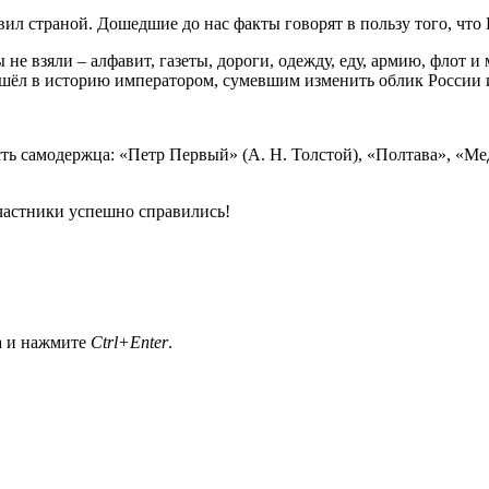
вил страной. Дошедшие до нас факты говорят в пользу того, что
не взяли – алфавит, газеты, дороги, одежду, еду, армию, флот и
ёл в историю императором, сумевшим изменить облик России и 
сть самодержца: «Петр Первый» (А. Н. Толстой), «Полтава», «М
частники успешно справились!
а и нажмите
Ctrl+Enter
.