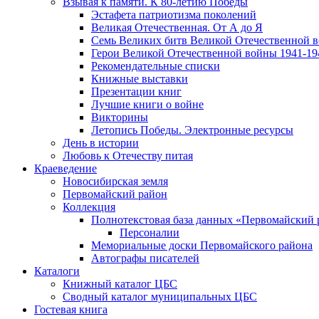
Взывая к памяти. К 80-летию Победы
Эcтафета патриотизма поколений
Великая Отечественная. От А до Я
Семь Великих битв Великой Отечественной 
Герои Великой Отечественной войны 1941-19
Рекомендательные списки
Книжные выставки
Презентации книг
Лучшие книги о войне
Викторины
Летопись Победы. Электронные ресурсы
День в истории
Любовь к Отечеству питая
Краеведение
Новосибирская земля
Первомайский район
Коллекция
Полнотекстовая база данных «Первомайский 
Персоналии
Мемориальные доски Первомайского района
Автографы писателей
Каталоги
Книжный каталог ЦБС
Сводный каталог муниципальных ЦБС
Гостевая книга