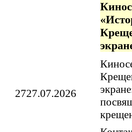
Кинос
«Исто
Креще
экран
Кинос
Креще
экране
27
27.07.2026
посвя
креще
Контак