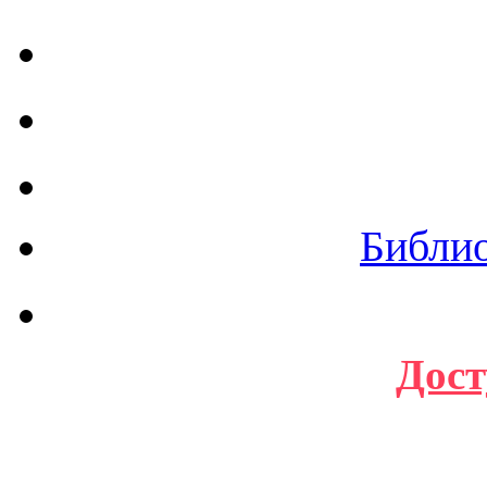
Библи
Дост