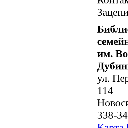
Зацепи
Библи
семей
им. В
Дубин
ул. Пе
114
Новос
338-34
Карта