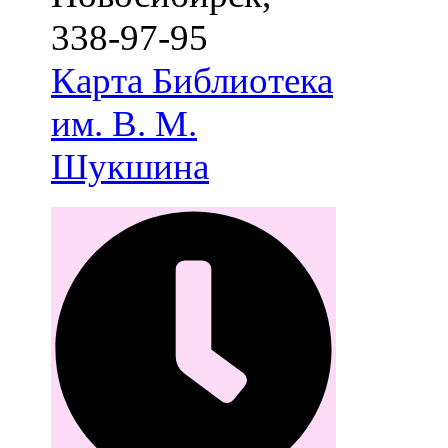
338-97-95
Карта
Библиотека
им. В. М.
Шукшина