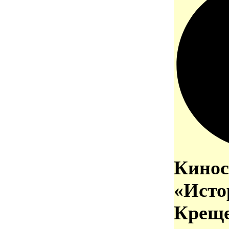
Кинос
«Исто
Креще