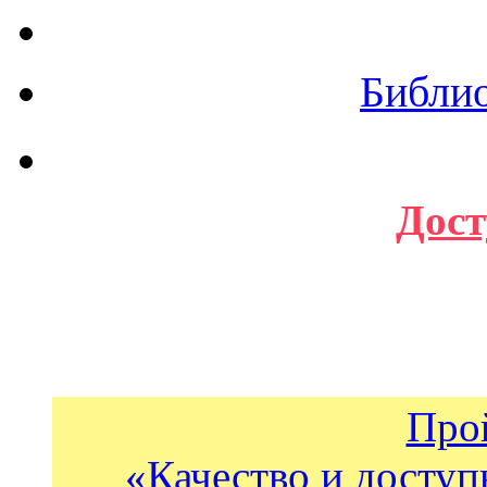
Библи
Дост
Про
«Качество и доступ