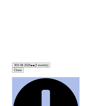
3
03.08.2026
●●
(3 events)
Close