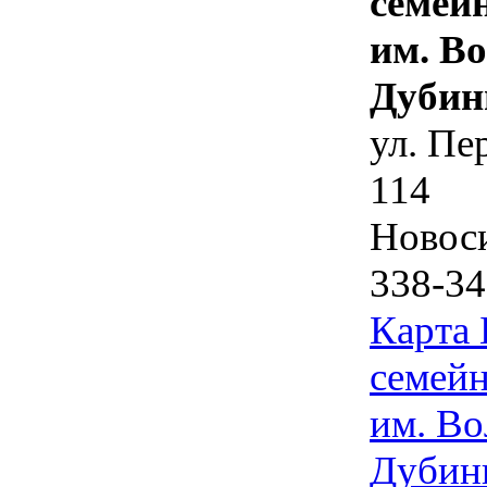
семей
им. В
Дубин
ул. Пе
114
Новос
338-34
Карта
семейн
им. Во
Дубин