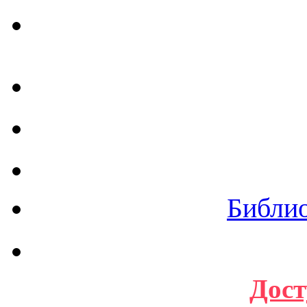
Библи
Дост