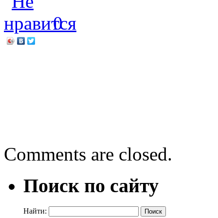
0
←
Норман Оллестад «Без 
суровый, дикий и восхити
учил меня жизни»
Джон Грин «Виноваты зв
Comments are closed.
Поиск по сайту
Найти: