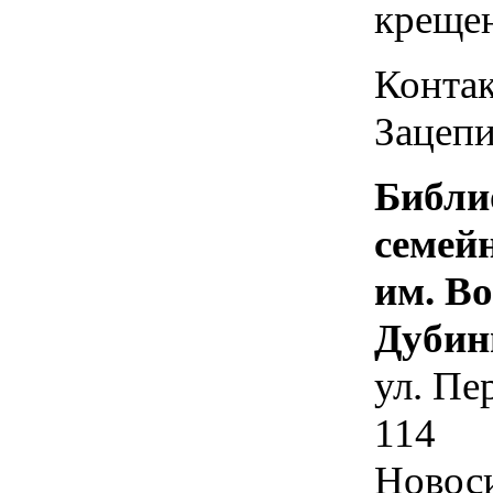
креще
Контак
Зацепи
Библи
семей
им. В
Дубин
ул. Пе
114
Новос