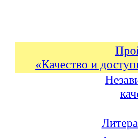
Про
«Качество и доступ
Незав
кач
Литера