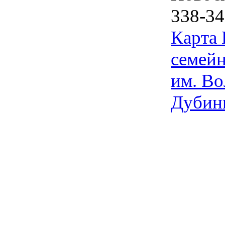
338-34
Карта
семейн
им. Во
Дубин