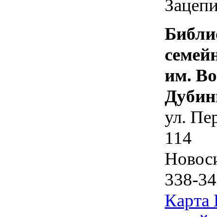
Зацепи
Библи
семей
им. В
Дубин
ул. Пе
114
Новос
338-34
Карта