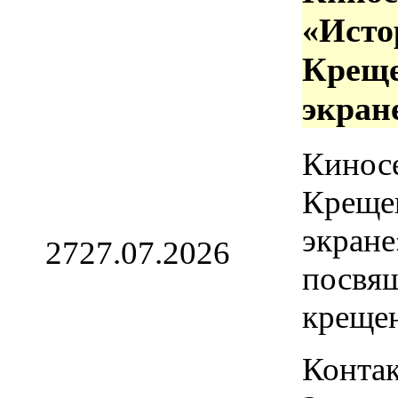
«Исто
Креще
экран
Кинос
Креще
экране
27
27.07.2026
посвя
креще
Контак