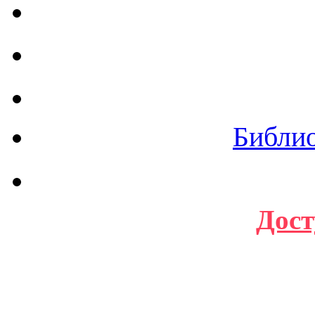
Библи
Дост