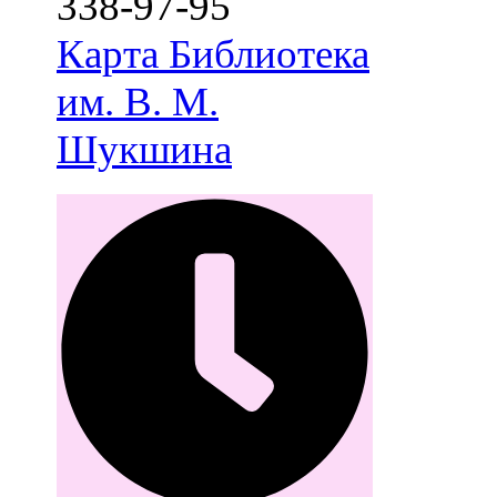
338-97-95
Карта
Библиотека
им. В. М.
Шукшина